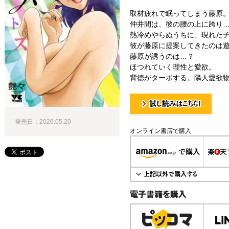
取材疲れで眠ってしまう藤原
仲井間は、彼の腰の上に跨り…
熱冷めやらぬうちに、現れた
彼が藤原に提案してきたのは遊
藤原が誘うのは…？
ほつれていく理性と愛欲。
背徳がターボする。隣人愛欲物
試し読み！
発売日：2026.05.20
オンライン書店で購入
電子書籍で購入