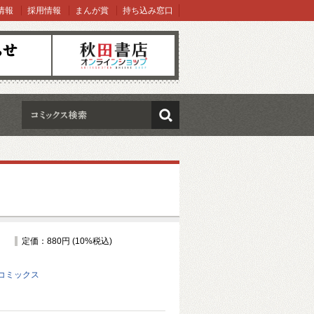
情報
採用情報
まんが賞
持ち込み窓口
オンラインショップ
検索
定価：880円 (10%税込)
コミックス