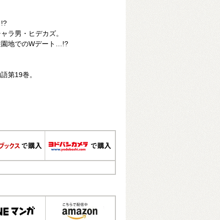
。
!?
チャラ男・ヒデカズ。
園地でのWデート…!?
語第19巻。