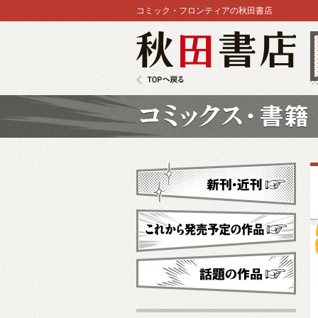
コミック・フロンティアの秋田書店
秋田書店
TOPへ戻る
コミックス
新刊・近刊
これから発売予定
話題の作品