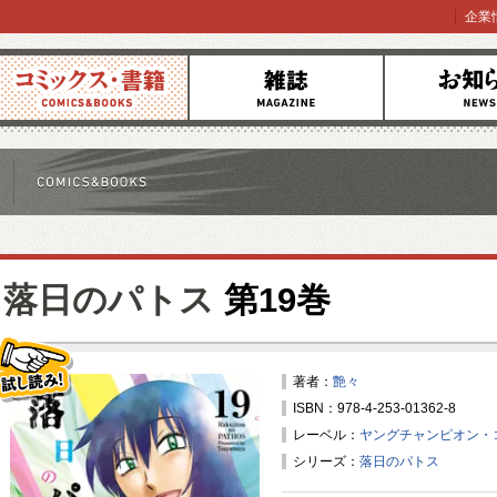
企業
コミックス
雑誌
お知らせ
落日のパトス
第19巻
著者：
艶々
ISBN：978-4-253-01362-8
試し読み！
レーベル：
ヤングチャンピオン・
シリーズ：
落日のパトス