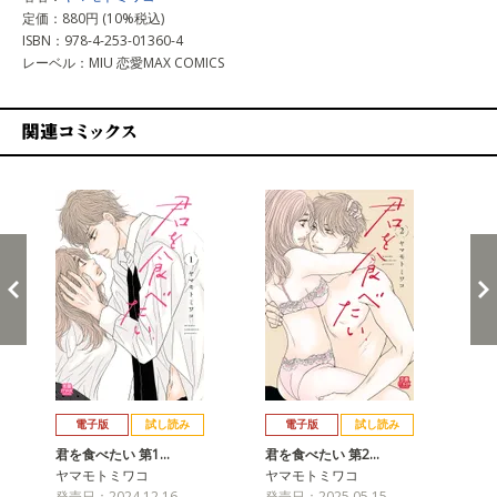
定価：880円 (10%税込)
ISBN：978-4-253-01360-4
レーベル：MIU 恋愛MAX COMICS
関連コミックス
戻る
進む
電子版
試し読み
電子版
試し読み
君を食べたい 第1…
君を食べたい 第2…
ヤマモトミワコ
ヤマモトミワコ
発売日：2024.12.16
発売日：2025.05.15