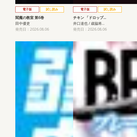
電子版
試し読み
電子版
試し読み
閻魔の教室 第6巻
チキン 「ドロップ…
田中優吏
井口達也 / 歳脇将…
発売日：2026.08.06
発売日：2026.08.06