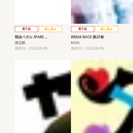
電子版
試し読み
電子版
試し読み
弱虫ペダル SPARE …
BREAK BACK 第25巻
渡辺航
KASA
発売日：2026.08.06
発売日：2026.08.06