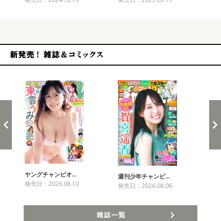
新発売！雑誌&コミックス
ヤングチャンピオ…
チャ
週刊少年チャンピ…
発売日：2026.08.10
発売
発売日：2026.08.06