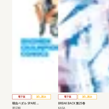
電子版
試し読み
電子版
試し読み
弱虫ペダル SPARE …
BREAK BACK 第25巻
渡辺航
KASA