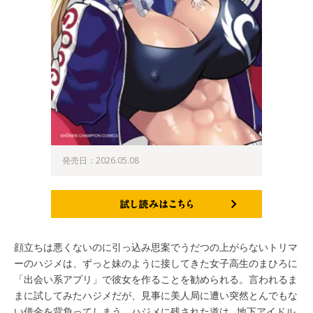
発売日：2026.05.08
試し読みはこちら
顔立ちは悪くないのに引っ込み思案でうだつの上がらないトリマ
ーのハジメは、ずっと妹のように接してきた女子高生のまひろに
「出会い系アプリ」で彼女を作ることを勧められる。言われるま
まに試してみたハジメだが、見事に美人局に遭い突然とんでもな
い借金を背負ってしまう。ハジメに残された道は…地下アイドル