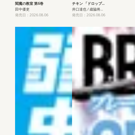
閻魔の教室 第6巻
チキン 「ドロップ…
田中優吏
井口達也 / 歳脇将…
発売日：2026.08.06
発売日：2026.08.06