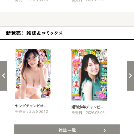
新発売！雑誌&コミックス
ヤングチャンピオ…
チャ
週刊少年チャンピ…
発売日：2026.08.10
発売
発売日：2026.08.06