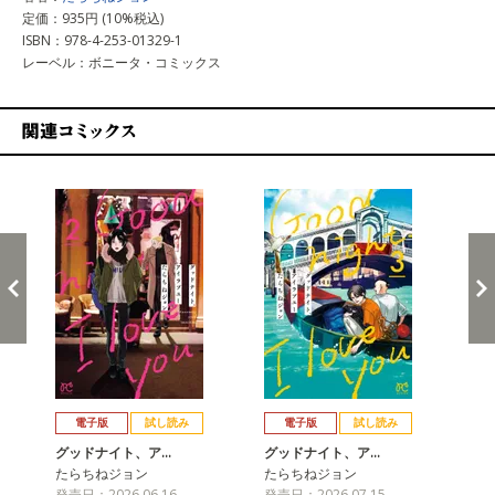
定価：935円 (10%税込)
ISBN：978-4-253-01329-1
レーベル：ボニータ・コミックス
関連コミックス
戻る
進む
電子版
試し読み
電子版
試し読み
グッドナイト、ア…
グッドナイト、ア…
グ
たらちねジョン
たらちねジョン
た
発売日：2026.06.16
発売日：2026.07.15
発売