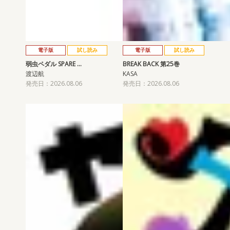
電子版
試し読み
電子版
試し読み
弱虫ペダル SPARE …
BREAK BACK 第25巻
渡辺航
KASA
発売日：2026.08.06
発売日：2026.08.06