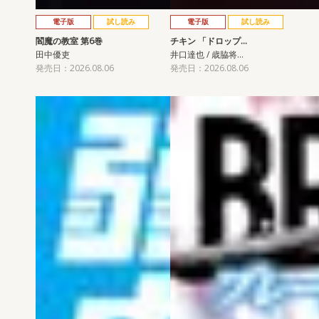
電子版
試し読み
電子版
試し読み
閻魔の教室 第6巻
チキン 「ドロップ…
田中優吏
井口達也 / 歳脇将…
発売日：2026.08.06
発売日：2026.08.06