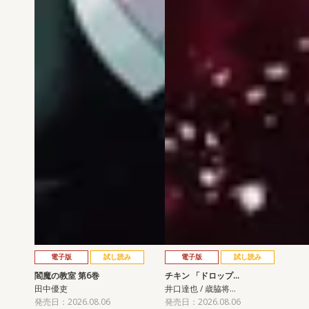
電子版
試し読み
電子版
試し読み
閻魔の教室 第6巻
チキン 「ドロップ…
田中優吏
井口達也 / 歳脇将…
発売日：2026.08.06
発売日：2026.08.06