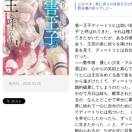
シリーズ：
死に戻りの冷害王子が
爵令嬢の祈りでした～
第一王子ディートリヒは幼い頃
子”と呼ばれてきた。それは権
てきたせいだったが、ある日
会う。王宮の泉に祈りを捧げ
姿を見て、ディートリヒは自
だった。
――数年後、優しい少女・マ
選ばれ、心からの笑顔と真心
リヒには王位をめぐる血で血
から遠ざけたくて、ディート
発売日：2026.03.26
婚約破棄してしまうのだった
やがて月日は経ち、断罪され
るが、なんとどこかで幸せに
衆に紛れて一心に自分のため
てディートリヒは気づいた。
を幸せにしたかったら、ずっ
に生きたかった…）と。ディ
刎ねられるが、なぜか次に目