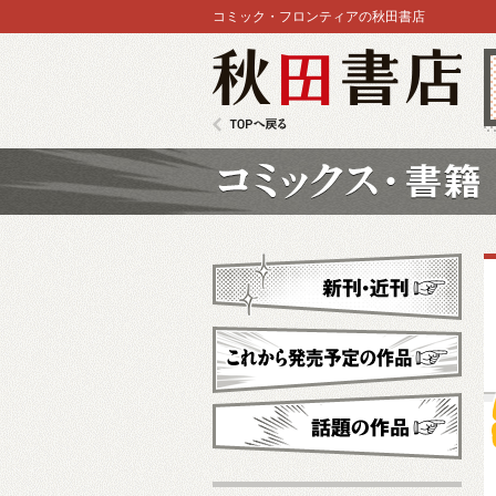
コミック・フロンティアの秋田書店
秋田書店
TOPへ戻る
コミックス
新刊・近刊
これから発売予定
話題の作品