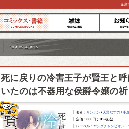
企業
コミックス
雑誌
お知らせ
死に戻りの冷害王子が賢王と呼
いたのは不器用な侯爵令嬢の祈
著者：
サンボン
/
天野なすの
/
小
定価：880円 (10%税込)
試し読み！
レーベル：
ヤングチャンピオン・