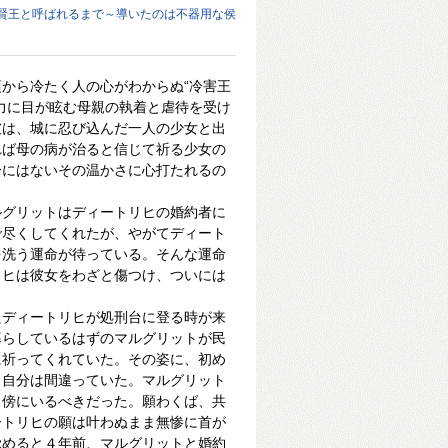
賢王と呼ばれるまで～導いたのは不器用な侯
から冷たく人の心がわからぬ“冷害王
力に目が眩む母親の執着と虐待を受け
彼は、城に忍び込んだ一人の少女と出
れば母の病が治ると信じて祈る少女の
分にはないその温かさに心打たれるの
ルグリットはディートリヒの婚約者に
で尽くしてくれたが、やがてディート
を洗う運命が待っている。そんな運命
リヒは彼女をわざと傷つけ、ついには
。
たディートリヒが処刑台に登る時が来
暮らしているはずのマルグリットが民
に祈ってくれていた。その姿に、初め
（自分は間違っていた。マルグリット
と傍にいるべきだった。願わくば、共
ートリヒの願は叶わぬまま無惨に首が
覚めると４年前、マルグリットと婚約