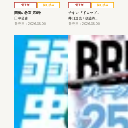
電子版
試し読み
電子版
試し読み
閻魔の教室 第6巻
チキン 「ドロップ…
田中優吏
井口達也 / 歳脇将…
発売日：2026.08.06
発売日：2026.08.06