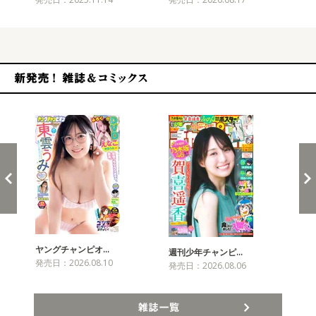
新発売！雑誌&コミックス
ヤングチャンピオ…
チャ
週刊少年チャンピ…
発売日：2026.08.10
発売
発売日：2026.08.06