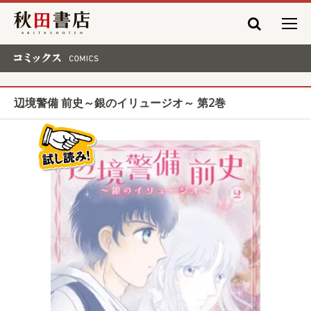
秋田書店
コミックス COMICS
辺境警備 前史～銀のイリュージオ～ 第2巻