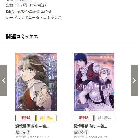
定価：880円 (10%税込)
ISBN：978-4-253-01234-8
レーベル：ボニータ・コミックス
関連コミックス
戻る
進む
電子版
試し読み
電子版
試し読み
辺境警備 前史～銀…
辺境警備 前史～銀…
紫堂恭子
紫堂恭子
発売日：2025.11.14
発売日：2026.08.17