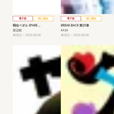
電子版
試し読み
電子版
試し読み
弱虫ペダル SPARE …
BREAK BACK 第25巻
渡辺航
KASA
発売日：2026.08.06
発売日：2026.08.06