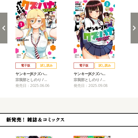
戻る
進む
電子版
試し読み
電子版
試し読み
ヤンキーJKクズハ…
ヤンキーJKクズハ…
宗我部としのり / …
宗我部としのり / …
発売日：2025.06.06
発売日：2025.09.08
新発売！雑誌&コミックス