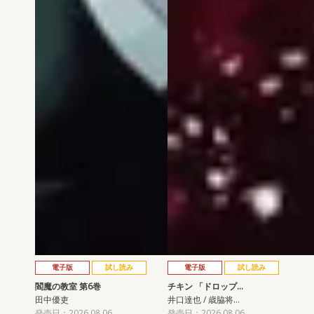
電子版
試し読み
電子版
試し読み
閻魔の教室 第6巻
チキン 「ドロップ…
田中優吏
井口達也 / 歳脇将…
発売日：2026.08.06
発売日：2026.08.06