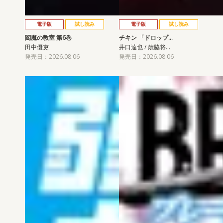
電子版
試し読み
電子版
試し読み
閻魔の教室 第6巻
チキン 「ドロップ…
田中優吏
井口達也 / 歳脇将…
発売日：2026.08.06
発売日：2026.08.06