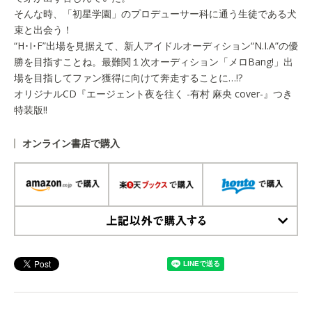
そんな時、「初星学園」のプロデューサー科に通う生徒である犬
束と出会う！
“H･I･F”出場を見据えて、新人アイドルオーディション“N.I.A”の優
勝を目指すことね。最難関１次オーディション「メロBang!」出
場を目指してファン獲得に向けて奔走することに…!?
オリジナルCD『エージェント夜を往く -有村 麻央 cover-』つき
特装版!!
オンライン書店で購入
上記以外で購入する