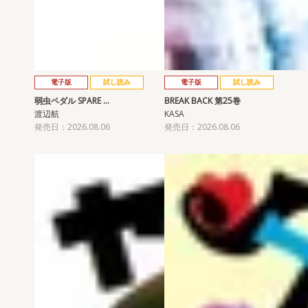
電子版
試し読み
電子版
試し読み
弱虫ペダル SPARE …
BREAK BACK 第25巻
渡辺航
KASA
発売日：2026.08.06
発売日：2026.08.06