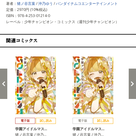
著者：
猪ノ谷言葉
/
沖乃ゆう
/
バンダイナムコエンターテインメント
定価：2970円 (10%税込)
ISBN：978-4-253-01214-0
レーベル：少年チャンピオン・コミックス（週刊少年チャンピオン）
関連コミックス
戻る
進む
電子版
試し読み
電子版
試し読み
学園アイドルマス…
学園アイドルマス…
学
猪ノ谷言葉 / 沖乃…
猪ノ谷言葉 / 沖乃…
猪ノ