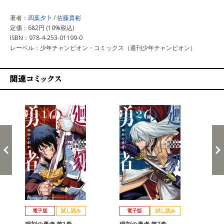
著者：
四葉夕卜
/
佐藤貴彬
定価：682円 (10%税込)
ISBN：978-4-253-01199-0
レーベル：少年チャンピオン・コミックス（週刊少年チャンピオン）
関連コミックス
戻る
進む
電子版
試し読み
電子版
試し読み