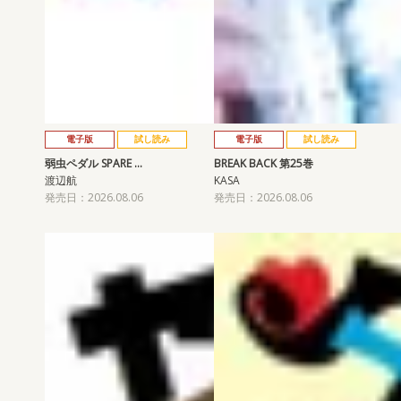
電子版
試し読み
電子版
試し読み
弱虫ペダル SPARE …
BREAK BACK 第25巻
渡辺航
KASA
発売日：2026.08.06
発売日：2026.08.06