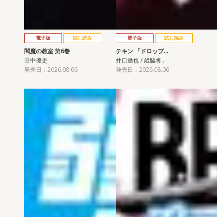
電子版
試し読み
電子版
試し読み
閻魔の教室 第6巻
チキン 「ドロップ…
田中優吏
井口達也 / 歳脇将…
発売日：2026.08.06
発売日：2026.08.06