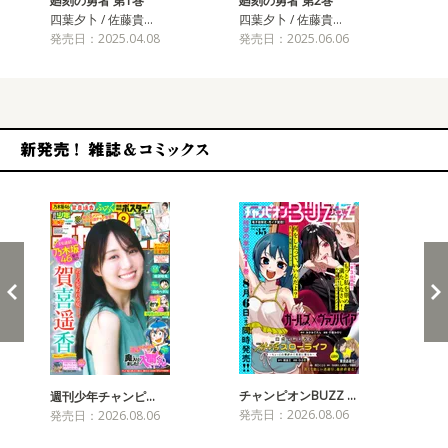
廻刻の勇者 第1巻
廻刻の勇者 第2巻
廻
四葉夕卜 / 佐藤貴…
四葉夕卜 / 佐藤貴…
四葉
発売日：2025.04.08
発売日：2025.06.06
発売
新発売！雑誌&コミックス
チャンピオンBUZZ …
週刊少年チャンピ…
月
発売日：2026.08.06
発売日：2026.08.06
発売