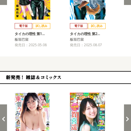
戻る
進む
電子版
試し読み
電子版
試し読み
タイカの理性 第1…
タイカの理性 第2…
タ
板垣巴留
板垣巴留
板
発売日：2025.05.08
発売日：2025.08.07
発売
新発売！雑誌&コミックス