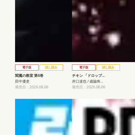
電子版
試し読み
電子版
試し読み
閻魔の教室 第6巻
チキン 「ドロップ…
田中優吏
井口達也 / 歳脇将…
発売日：2026.08.06
発売日：2026.08.06