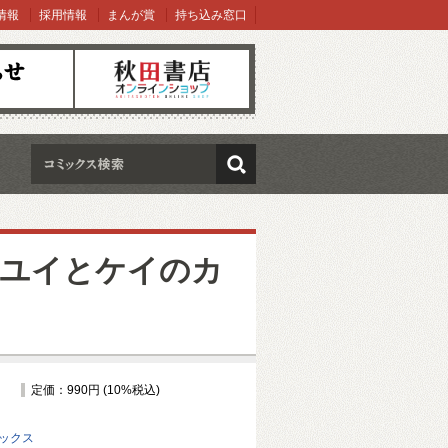
情報
採用情報
まんが賞
持ち込み窓口
オンラインショップ
検索
～ユイとケイのカ
定価：990円 (10%税込)
ミックス