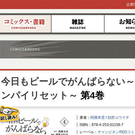
企業
コミックス
雑誌
お知らせ
今日もビールでがんばらない
ンパイリセット～
第4巻
著者：
阿羅本景
/
別所ユウイチ
ISBN：978-4-253-01158-7
試し読み！
レーベル：
チャンピオンREDコ