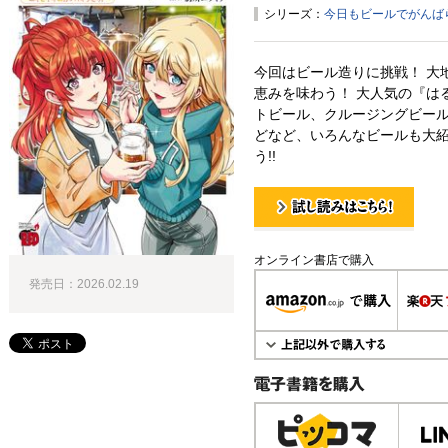
シリーズ：
今日もビールでがんば
今回はビール造りに挑戦！ 大
恵みを味わう！ 大人気の『はる
トビール、クルージングビー
どなど、いろんなビールも大紹
う!!
試し読み！
オンライン書店で購入
発売日：2026.02.19
電子書籍で購入