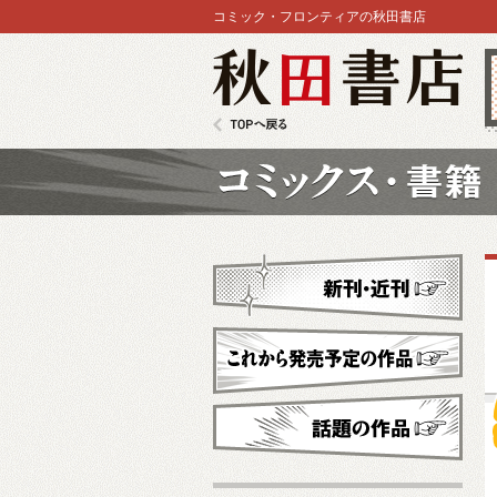
コミック・フロンティアの秋田書店
秋田書店
TOPへ戻る
コミックス
新刊・近刊
これから発売予定
話題の作品