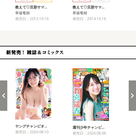
教えて♡旦那サマ…
教えて♡旦那サマ…
教
草薙竜樹
草薙竜樹
草
発売日：2013.10.16
発売日：2014.10.16
発売
新発売！雑誌&コミックス
ヤングチャンピオ…
チャ
週刊少年チャンピ…
発売日：2026.08.10
発売
発売日：2026.08.06