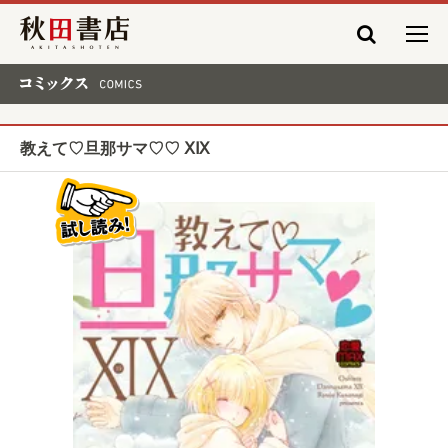
秋田書店
コミックス COMICS
教えて♡旦那サマ♡♡ ⅩⅨ