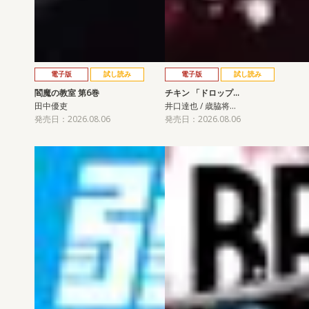
電子版
試し読み
電子版
試し読み
閻魔の教室 第6巻
チキン 「ドロップ…
田中優吏
井口達也 / 歳脇将…
発売日：2026.08.06
発売日：2026.08.06