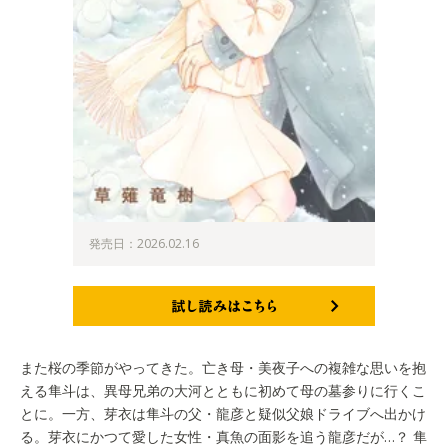
発売日：2026.02.16
試し読みはこちら
また桜の季節がやってきた。亡き母・美夜子への複雑な思いを抱
える隼斗は、異母兄弟の大河とともに初めて母の墓参りに行くこ
とに。一方、芽衣は隼斗の父・龍彦と疑似父娘ドライブへ出かけ
る。芽衣にかつて愛した女性・真魚の面影を追う龍彦だが…？ 隼