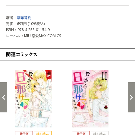
著者：
草薙竜樹
定価：693円 (10%税込)
ISBN：978-4-253-01154-9
レーベル：MIU 恋愛MAX COMICS
関連コミックス
戻る
進む
電子版
試し読み
電子版
試し読み