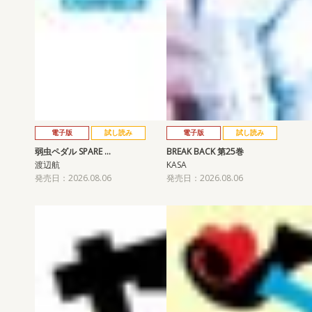
電子版
試し読み
電子版
試し読み
弱虫ペダル SPARE …
BREAK BACK 第25巻
渡辺航
KASA
発売日：2026.08.06
発売日：2026.08.06