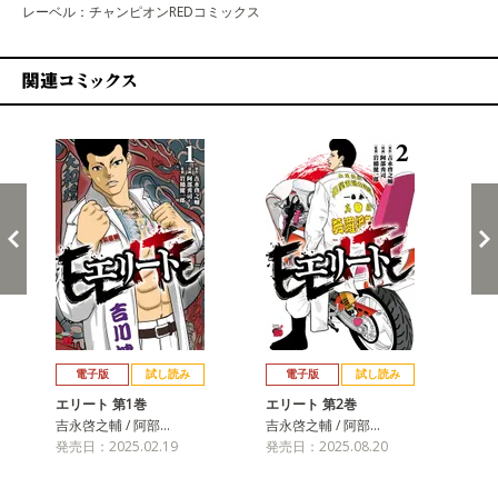
レーベル：チャンピオンREDコミックス
関連コミックス
戻る
進む
電子版
試し読み
電子版
試し読み
エリート 第1巻
エリート 第2巻
吉永啓之輔 / 阿部…
吉永啓之輔 / 阿部…
発売日：2025.02.19
発売日：2025.08.20
エ
吉永
発売