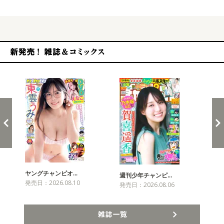
新発売！雑誌&コミックス
ヤングチャンピオ…
チャ
週刊少年チャンピ…
発売日：2026.08.10
発売
発売日：2026.08.06