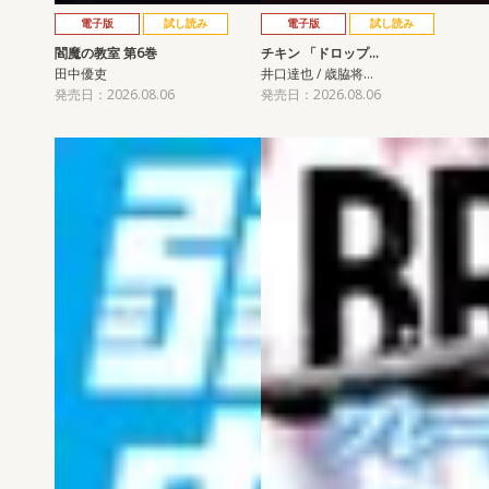
電子版
試し読み
電子版
試し読み
閻魔の教室 第6巻
チキン 「ドロップ…
田中優吏
井口達也 / 歳脇将…
発売日：2026.08.06
発売日：2026.08.06