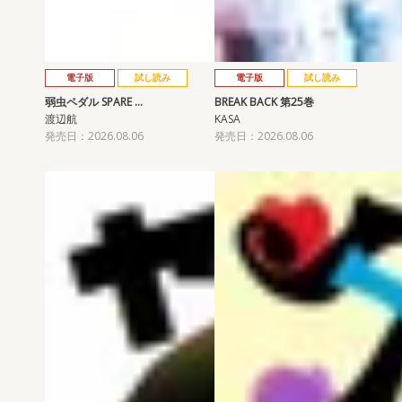
電子版
試し読み
電子版
試し読み
弱虫ペダル SPARE …
BREAK BACK 第25巻
渡辺航
KASA
発売日：2026.08.06
発売日：2026.08.06