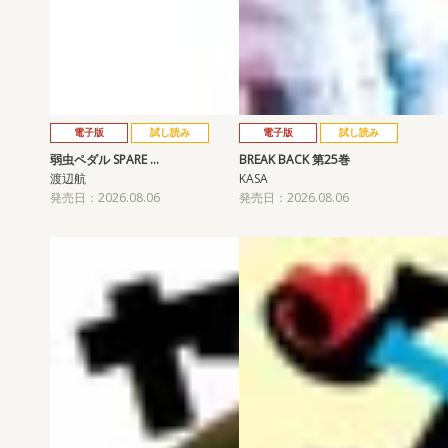
電子版
試し読み
電子版
試し読み
弱虫ペダル SPARE …
BREAK BACK 第25巻
渡辺航
KASA
発売日：2026.08.06
発売日：2026.08.06