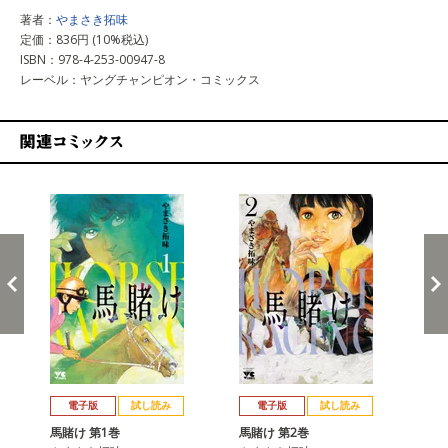
著者：
やまさき拓味
定価：836円 (10%税込)
ISBN：978-4-253-00947-8
レーベル：ヤングチャンピオン・コミックス
関連コミックス
戻る
進む
電子版
試し読み
電子版
試し読み
馬賭け 第1巻
馬賭け 第2巻
馬賭