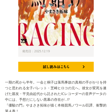
発売日：2025.12.19
試し読みはこちら
一期の死から半年。一会と桐子は落馬事故の真相の手がかりを持
つと思われる女子バレット・芝崎ヒロコの元へ。彼女が変死を遂
げた親友・平見由起代から託されたICレコーダーの音声データの
中には、予想だにしない黒幕の存在が…!?
『優駿の門』やまさき拓味が描く本格競馬ノワール巨譚、衝撃的
第４巻！