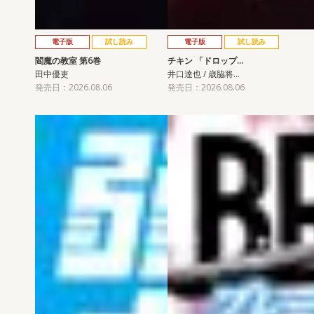
電子版
試し読み
電子版
試し読み
閻魔の教室 第6巻
チキン 「ドロップ…
田中優吏
井口達也 / 歳脇将…
発売日：2026.08.06
発売日：2026.08.06