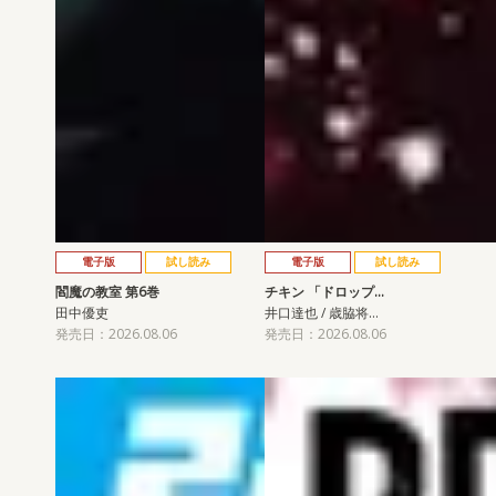
電子版
試し読み
電子版
試し読み
閻魔の教室 第6巻
チキン 「ドロップ…
田中優吏
井口達也 / 歳脇将…
発売日：2026.08.06
発売日：2026.08.06