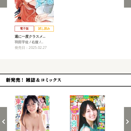
戻る
進む
電子版
試し読み
週に一度クラスメ…
羽田宇佐 / 右腹 /…
発売日：2025.02.27
新発売！雑誌&コミックス