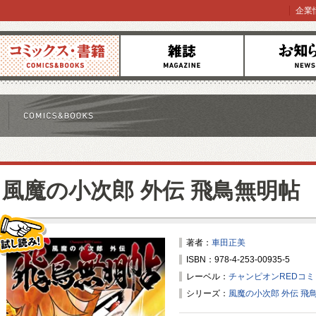
企業
コミックス
雑誌
お知らせ
風魔の小次郎 外伝 飛鳥無明帖
著者：
車田正美
ISBN：978-4-253-00935-5
試し読み！
レーベル：
チャンピオンREDコ
シリーズ：
風魔の小次郎 外伝 飛