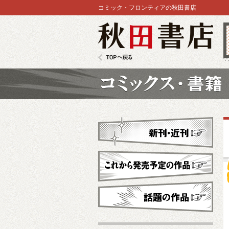
コミック・フロンティアの秋田書店
秋田書店
TOPへ戻る
コミックス
新刊・近刊
これから発売予定
話題の作品