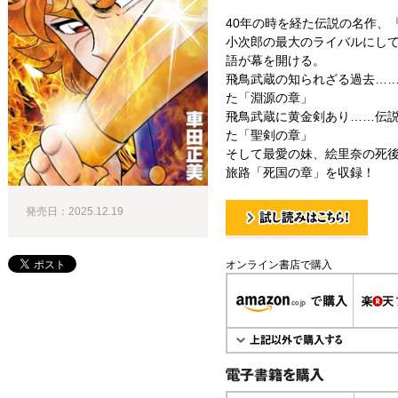
40年の時を経た伝説の名作、『
小次郎の最大のライバルにし
語が幕を開ける。
飛鳥武蔵の知られざる過去…
た「淵源の章」
飛鳥武蔵に黄金剣あり……伝
た「聖剣の章」
そして最愛の妹、絵里奈の死
旅路「死国の章」を収録！
発売日：2025.12.19
試し読み！
オンライン書店で購入
電子書籍で購入