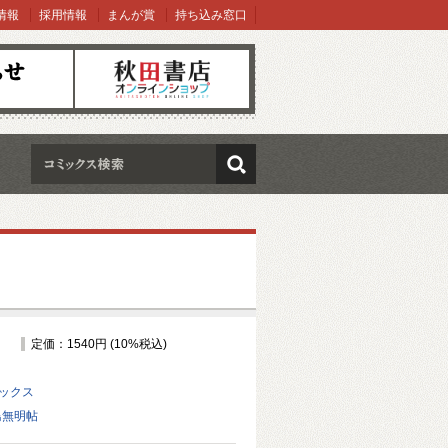
情報
採用情報
まんが賞
持ち込み窓口
オンラインショップ
検索
定価：1540円 (10%税込)
ミックス
鳥無明帖