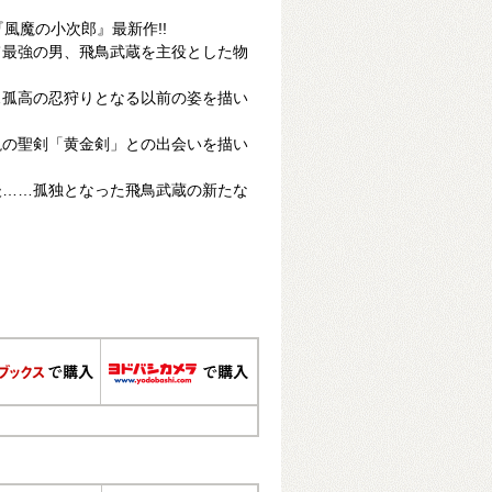
風魔の小次郎』最新作!!
て最強の男、飛鳥武蔵を主役とした物
…孤高の忍狩りとなる以前の姿を描い
説の聖剣「黄金剣」との出会いを描い
後……孤独となった飛鳥武蔵の新たな