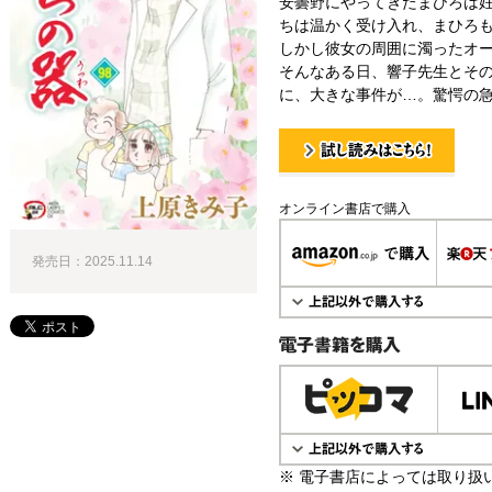
安曇野にやってきたまひろは
ちは温かく受け入れ、まひろ
しかし彼女の周囲に濁ったオ
そんなある日、響子先生とそ
に、大きな事件が…。驚愕の急展
試し読み！
オンライン書店で購入
発売日：2025.11.14
電子書籍で購入
※ 電子書店によっては取り扱