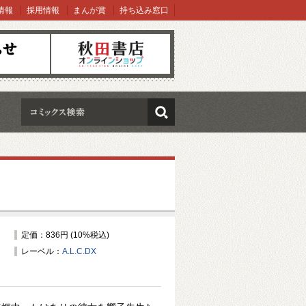
情報
採用情報
まんが賞
持ち込み窓口
オンラインショップ
検索
定価：836円 (10%税込)
レーベル：
A.L.C.DX