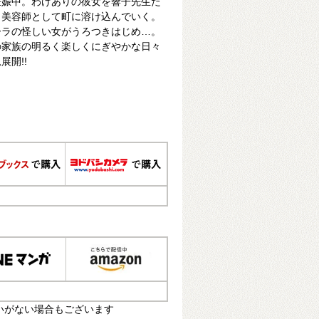
妊娠中。わけありの彼女を響子先生た
も美容師として町に溶け込んでいく。
ーラの怪しい女がうろつきはじめ…。
の家族の明るく楽しくにぎやかな日々
開!!
いがない場合もございます