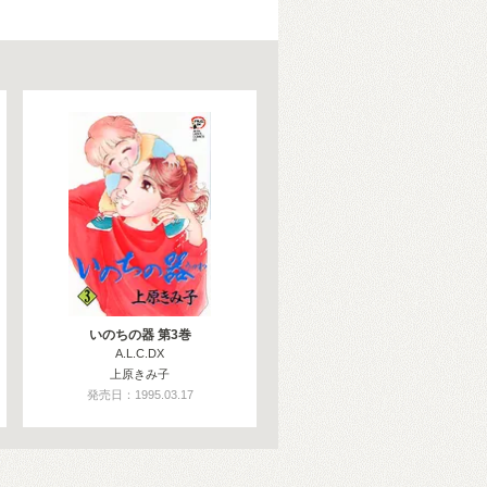
いのちの器 第3巻
A.L.C.DX
上原きみ子
発売日：1995.03.17