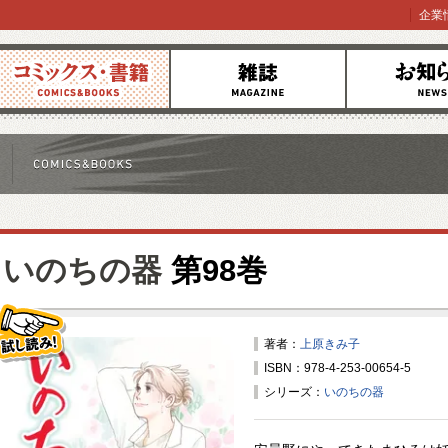
企業
コミックス
雑誌
お知らせ
いのちの器
第98巻
著者：
上原きみ子
ISBN：978-4-253-00654-5
試し読み！
シリーズ：
いのちの器