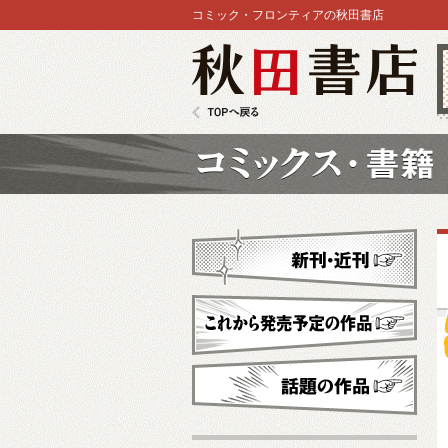
コミック・フロンティアの秋田書店
秋田書店
TOPへ戻る
コミックス
新刊・近刊
これから発売予定
話題の作品