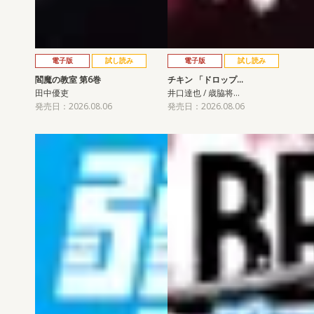
電子版
試し読み
電子版
試し読み
閻魔の教室 第6巻
チキン 「ドロップ…
田中優吏
井口達也 / 歳脇将…
発売日：2026.08.06
発売日：2026.08.06