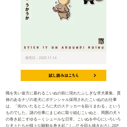
発売日：2025.11.14
試し読みはこちら
職を失い途方に暮れるこいぬの前に現れたふしぎな求犬募集。貫
禄のあるナゾの老犬にポテンシャル採用されたこいぬのお仕事
は、「街のいたるところに犬のステッカーを貼りまわる」という
ものでした。謎の仕事にまじめに取り組むこいぬと、周囲の犬々
の巻き起こすゆる～くシュールな日常。こいぬを中心にいろいろ
な犬々たちが様々な騒動を巻き起こし…!? 今回も描きおろし20P