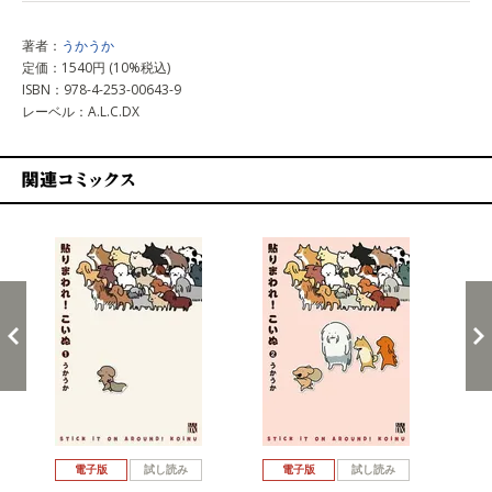
著者：
うかうか
定価：1540円 (10%税込)
ISBN：978-4-253-00643-9
レーベル：A.L.C.DX
関連コミックス
戻る
進む
電子版
試し読み
電子版
試し読み