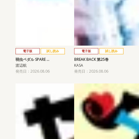
電子版
試し読み
電子版
試し読み
弱虫ペダル SPARE …
BREAK BACK 第25巻
渡辺航
KASA
発売日：2026.08.06
発売日：2026.08.06