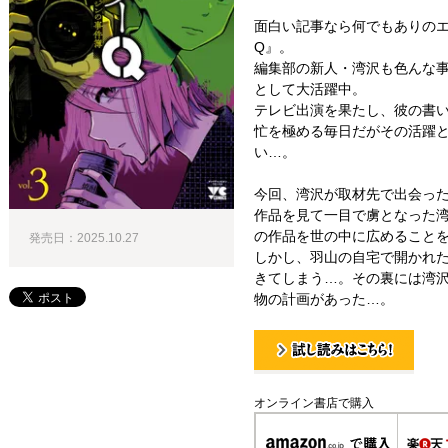
面白い記事なら何でもありの
Q』。
編集部の新人・湾沢も色んな
として大活躍中。
テレビ出演を果たし、彼の書
忙を極める毎日だがその活躍
い…。
今回、湾沢が取材先で出会っ
作品を見て一目で虜となった
の作品を世の中に広めること
発売日：2025.10.27
しかし、羽山の自宅で開かれ
きてしまう…。その裏には湾
物の計画があった…。
試し読み！
オンライン書店で購入