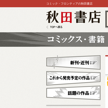
コミック・フロンティアの秋田書店
秋田書店
TOPへ戻る
コミックス
新刊・近刊
これから発売予定
話題の作品