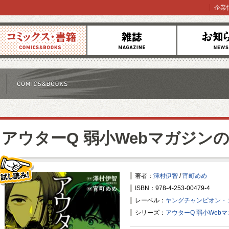
企業
コミックス
雑誌
お知らせ
アウターQ 弱小Webマガジン
著者：
澤村伊智
/
宵町めめ
ISBN：978-4-253-00479-4
試し読み！
レーベル：
ヤングチャンピオン・
シリーズ：
アウターQ 弱小Web