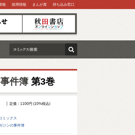
情報
採用情報
まんが賞
持ち込み窓口
オンラインショップ
検索
の事件簿
第3巻
定価：1100円 (10%税込)
コミックス
マガジンの事件簿