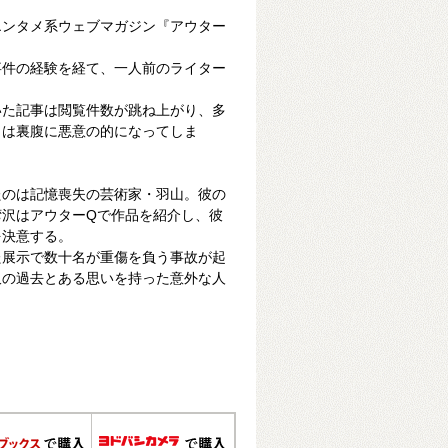
エンタメ系ウェブマガジン『アウター
事件の経験を経て、一人前のライター
いた記事は閲覧件数が跳ね上がり、多
とは裏腹に悪意の的になってしま
たのは記憶喪失の芸術家・羽山。彼の
湾沢はアウターQで作品を紹介し、彼
を決意する。
た展示で数十名が重傷を負う事故が起
沢の過去とある思いを持った意外な人