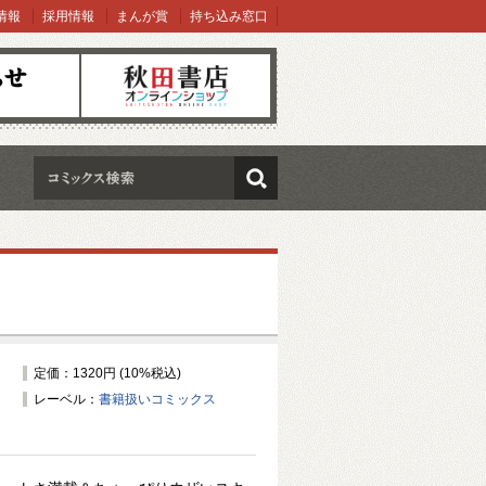
情報
採用情報
まんが賞
持ち込み窓口
オンラインショップ
検索
定価：1320円 (10%税込)
レーベル：
書籍扱いコミックス