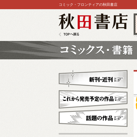
コミック・フロンティアの秋田書店
秋田書店
TOPへ戻る
コミックス
新刊・近刊
これから発売予定
話題の作品