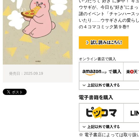
いつだって“好き”に夢中！ 
ウサギが、今日も“好き”にま
謎のイベント「チャンハース
いたり……ウサギさんの愛ら
の４コマコミック第９巻!!
試し読み！
オンライン書店で購入
発売日：2025.09.19
電子書籍で購入
※ 電子書店によっては取り扱