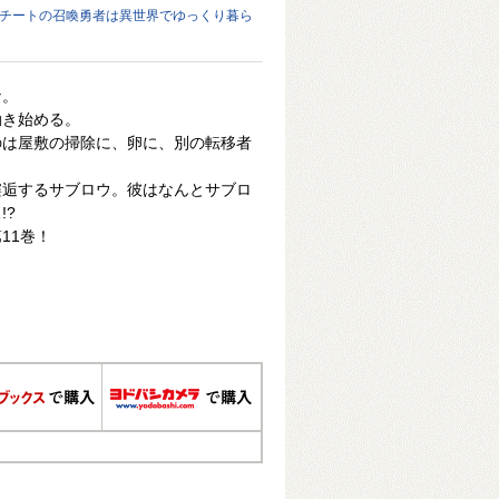
レチートの召喚勇者は異世界でゆっくり暮ら
ナ。
動き始める。
のは屋敷の掃除に、卵に、別の転移者
邂逅するサブロウ。彼はなんとサブロ
!?
11巻！