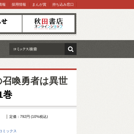
情報
採用情報
まんが賞
持ち込み窓口
オンラインショップ
検索
の召喚勇者は異世
1巻
定価：792円 (10%税込)
コミックス