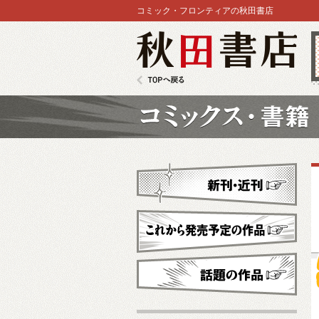
コミック・フロンティアの秋田書店
秋田書店
TOPへ戻る
コミックス
新刊・近刊
これから発売予定
話題の作品