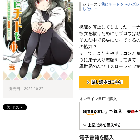
シリーズ：
我にチートを ～ハズ
したい～
機能を停止してしまったニー
彼女を救うためにサブロウは
そんな中で必要になってくる
の協力!?
そして、またもやドラゴンと
ウに弟子入り志願をしてきて…
異世界のんびりスローライフ第
発売日：2025.10.27
試し読み！
オンライン書店で購入