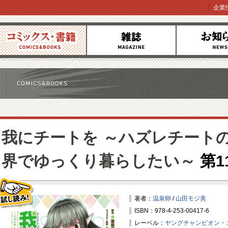
企業
コミックス
雑誌
お知らせ
我にチートを ～ハズレチート
界でゆっくり暮らしたい～
第1
著者：
温泉卵
/
山田モジ美
ISBN：978-4-253-00417-6
試し読み！
レーベル：
ヤングチャンピオン・