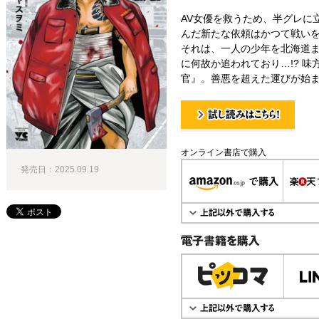
AV女優を救うため、半グレに
んだ新たな依頼はかつて戦い
それは、一人の少年を北海道
に何故か追われており…!? 
官』。善悪を超えた運びが始まる
試し読み！
オンライン書店で購入
発売日：2025.09.19
電子書籍で購入