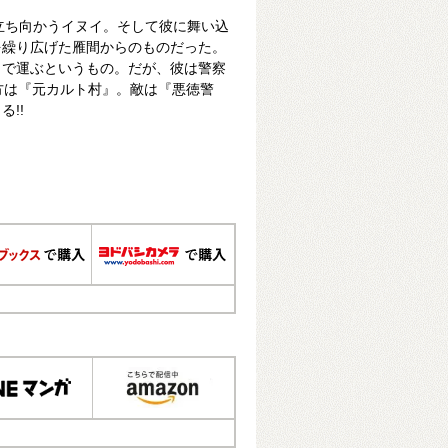
立ち向かうイヌイ。そして彼に舞い込
を繰り広げた雁間からのものだった。
まで運ぶというもの。だが、彼は警察
味方は『元カルト村』。敵は『悪徳警
!!