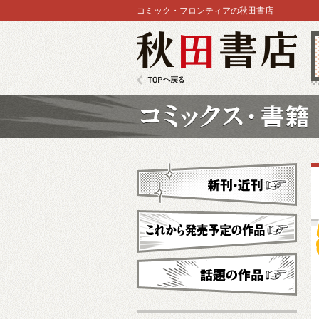
コミック・フロンティアの秋田書店
秋田書店
TOPへ戻る
コミックス
新刊・近刊
これから発売予定
話題の作品