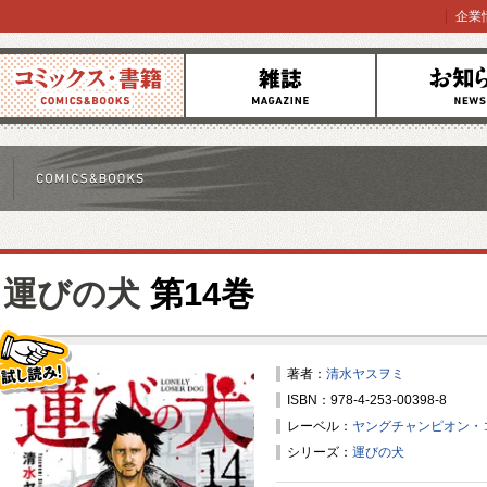
企業
コミックス
雑誌
お知らせ
運びの犬
第14巻
著者：
清水ヤスヲミ
ISBN：978-4-253-00398-8
試し読み！
レーベル：
ヤングチャンピオン・
シリーズ：
運びの犬