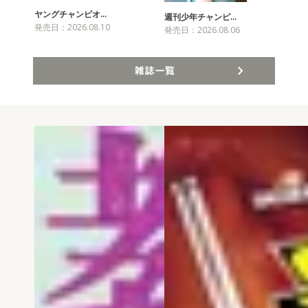
ヤングチャンピオ…
チャ
週刊少年チャンピ…
発売日：2026.08.10
発売
発売日：2026.08.06
雑誌一覧