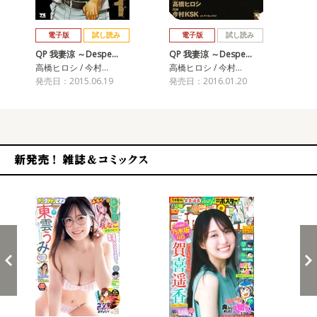
戻る
進む
電子版
試し読み
電子版
試し読み
QP 我妻涼 ～Despe…
QP 我妻涼 ～Despe…
QP
高橋ヒロシ / 今村…
高橋ヒロシ / 今村…
高橋
発売日：2015.06.19
発売日：2016.01.20
発売
新発売！雑誌&コミックス