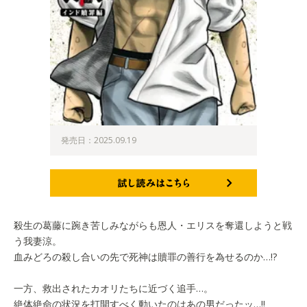
発売日：2025.09.19
試し読みはこちら
殺生の葛藤に踠き苦しみながらも恩人・エリスを奪還しようと戦
う我妻涼。
血みどろの殺し合いの先で死神は贖罪の善行を為せるのか…!?
一方、救出されたカオリたちに近づく追手…。
絶体絶命の状況を打開すべく動いたのはあの男だったッ…!!