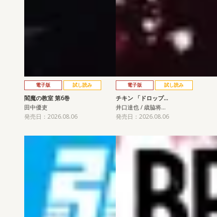
電子版
試し読み
電子版
試し読み
閻魔の教室 第6巻
チキン 「ドロップ…
田中優吏
井口達也 / 歳脇将…
発売日：2026.08.06
発売日：2026.08.06