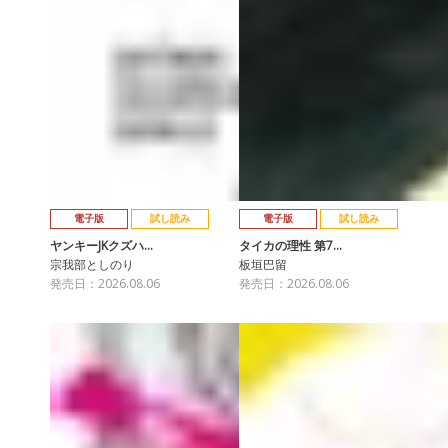
電子版
試し読み
電子版
試し読み
ヤンキーJKクズハ…
タイカの理性 第7…
宗我部としのり
板垣巴留
発売日：2026.08.06
発売日：2026.08.06