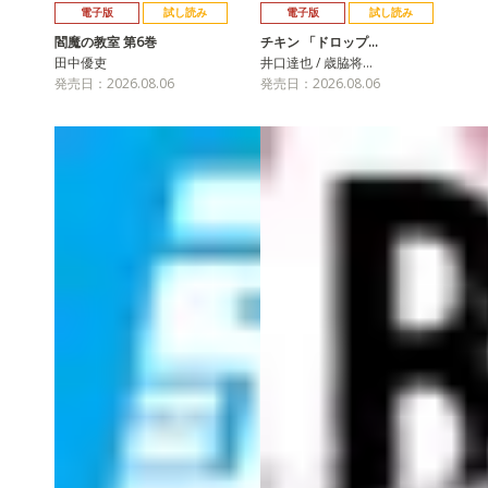
電子版
試し読み
電子版
試し読み
閻魔の教室 第6巻
チキン 「ドロップ…
田中優吏
井口達也 / 歳脇将…
発売日：2026.08.06
発売日：2026.08.06