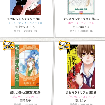
シガレット＆チェリー 第1…
クリスタル☆ドラゴン 第2…
チャンピオンREDコミックス
ボニータ・コミックス
河上だいしろう
あしべゆうほ
発売日：2018.03.19
発売日：2018.03.16
妖しの森の幻夜館 第2巻
月影モラトリアム 第1巻
ボニータ・コミックス
プリンセス・コミックス
高階良子
藍川さき
発売日：2018.03.16
発売日：2018.03.16