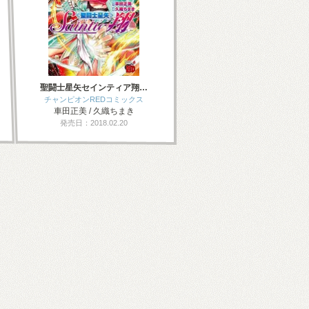
聖闘士星矢セインティア翔…
チャンピオンREDコミックス
車田正美 / 久織ちまき
発売日：2018.02.20