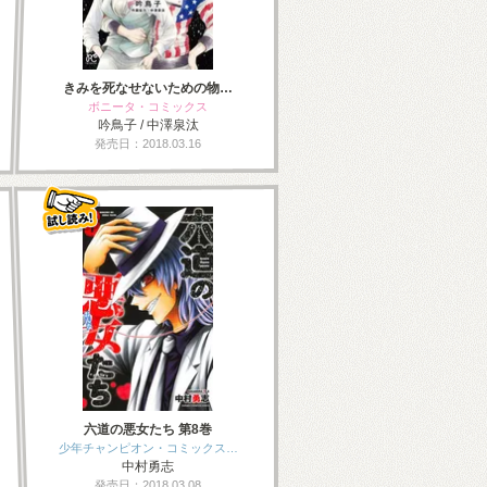
きみを死なせないための物…
ボニータ・コミックス
吟鳥子 / 中澤泉汰
発売日：2018.03.16
六道の悪女たち 第8巻
少年チャンピオン・コミックス…
中村勇志
発売日：2018.03.08