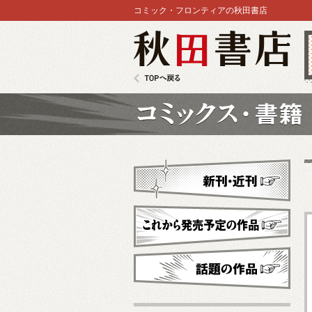
コミック・フロンティアの秋田書店
秋田書店
TOPへ戻る
コミックス
新刊・近刊
これから発売予定
話題の作品