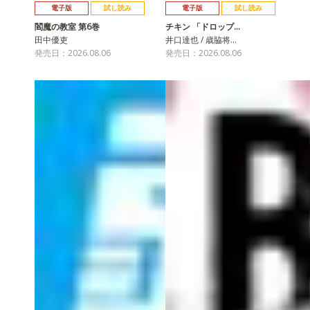
電子版
試し読み
電子版
試し読み
閻魔の教室 第6巻
チキン 「ドロップ…
田中優吏
井口達也 / 歳脇将…
発売日：2026.08.06
発売日：2026.08.06