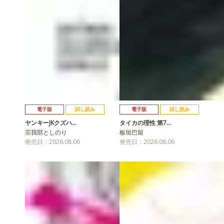
電子版
試し読み
電子版
試し読み
ヤンキーJKクズハ…
タイカの理性 第7…
宗我部としのり
板垣巴留
発売日：2026.08.06
発売日：2026.08.06