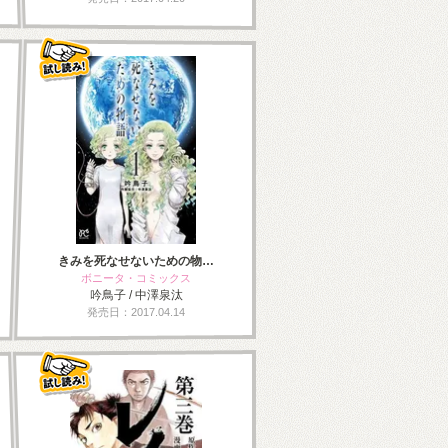
きみを死なせないための物…
ボニータ・コミックス
吟鳥子 / 中澤泉汰
発売日：2017.04.14