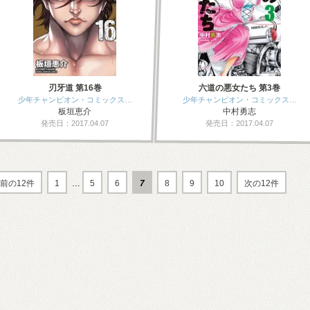
刃牙道 第16巻
六道の悪女たち 第3巻
少年チャンピオン・コミックス…
少年チャンピオン・コミックス…
板垣恵介
中村勇志
発売日：2017.04.07
発売日：2017.04.07
前の12件
1
…
5
6
7
8
9
10
次の12件