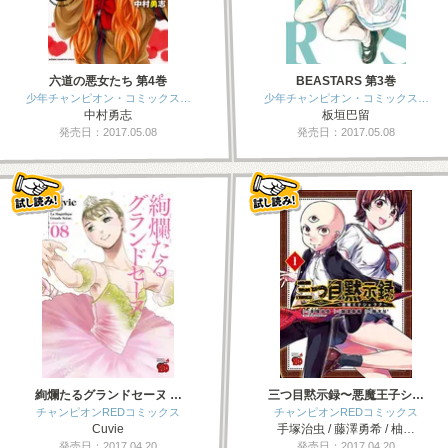
六道の悪女たち 第4巻
BEASTARS 第3巻
少年チャンピオン・コミックス…
少年チャンピオン・コミックス…
中村勇志
板垣巴留
発売日：2017.05.08
発売日：2017.05.08
絢爛たるグランドセーヌ …
三つ目黙示録〜悪魔王子シ…
チャンピオンREDコミックス
チャンピオンREDコミックス
Cuvie
手塚治虫 / 藤澤勇希 / 柚…
発売日：2017.04.20
発売日：2017.04.20