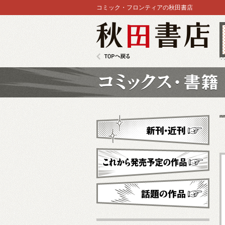
コミック・フロンティアの秋田書店
秋田書店
TOPへ戻る
コミックス
新刊・近刊
これから発売予定
話題の作品