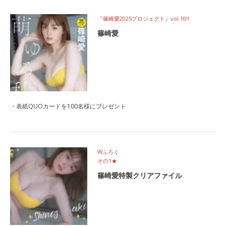
『篠崎愛2025プロジェクト』vol.10‼
篠崎愛
・表紙QUOカードを100名様にプレゼント
Wふろく
その1★
篠崎愛特製クリアファイル