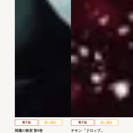
電子版
試し読み
電子版
試し読み
閻魔の教室 第6巻
チキン 「ドロップ…