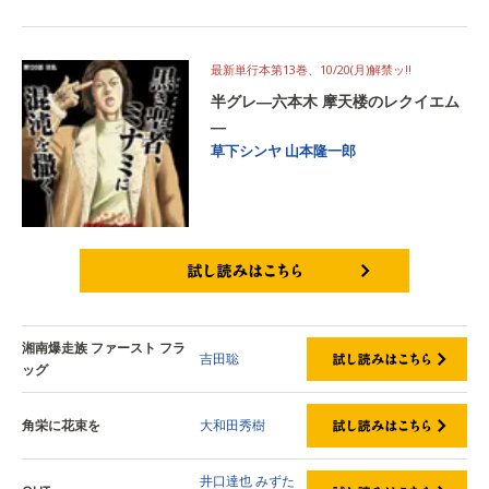
試し読みはこちら
最新単行本第13巻、10/20(月)解禁ッ‼
半グレ―六本木 摩天楼のレクイエム
―
草下シンヤ
山本隆一郎
試し読みはこちら
湘南爆走族 ファースト フラ
吉田聡
ッグ
角栄に花束を
大和田秀樹
井口達也
みずた