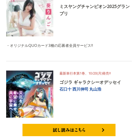
ミスヤングチャンピオン2025グラン
プリ
・オリジナルQUOカード3種の応募者全員サービス‼
最新単行本第1巻、10/20(月)発売‼
ゴジラ ギャラクシーオデッセイ
石口十
西川伸司
丸山浩