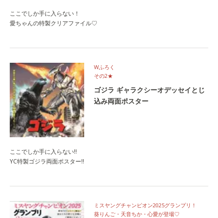
ここでしか手に入らない！
愛ちゃんの特製クリアファイル♡
Wふろく
その2★
ゴジラ ギャラクシーオデッセイとじ
込み両面ポスター
ここでしか手に入らない‼
YC特製ゴジラ両面ポスター‼
ミスヤングチャンピオン2025グランプリ！
葵りんご・天音ちか・心愛が登場♡