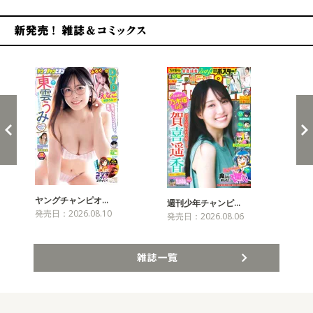
新発売！雑誌&コミックス
ヤングチャンピオ…
チャ
週刊少年チャンピ…
発売日：2026.08.10
発売
発売日：2026.08.06
雑誌一覧