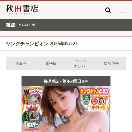
秋田書店
雑誌 MAGAZINE
ヤングチャンピオン 2025年No.21
バック
最新号
電子版
次号予告
ナンバー
毎月第2・第4火曜日
発売