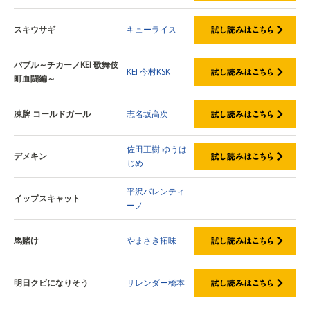
スキウサギ
キューライス
バブル～チカーノKEI 歌舞伎
KEI
今村KSK
町血闘編～
凍牌 コールドガール
志名坂高次
佐田正樹
ゆうは
デメキン
じめ
平沢バレンティ
イップスキャット
ーノ
馬賭け
やまさき拓味
明日クビになりそう
サレンダー橋本