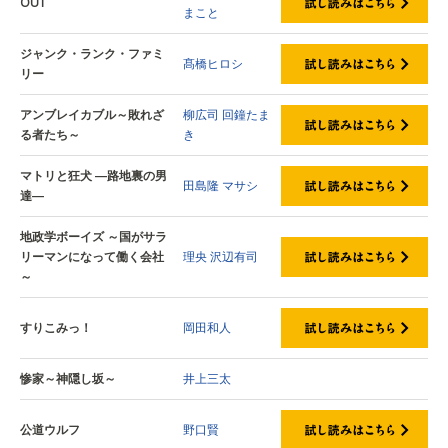
OUT
まこと
ジャンク・ランク・ファミ
髙橋ヒロシ
リー
アンブレイカブル～敗れざ
柳広司
回鐘たま
る者たち～
き
マトリと狂犬 ―路地裏の男
田島隆
マサシ
達―
地政学ボーイズ ～国がサラ
リーマンになって働く会社
理央
沢辺有司
～
すりこみっ！
岡田和人
惨家～神隠し坂～
井上三太
公道ウルフ
野口賢