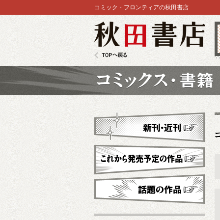
コミック・フロンティアの秋田書店
秋田書店
TOPへ戻る
コミックス
新刊・近刊
これから発売予定
話題の作品