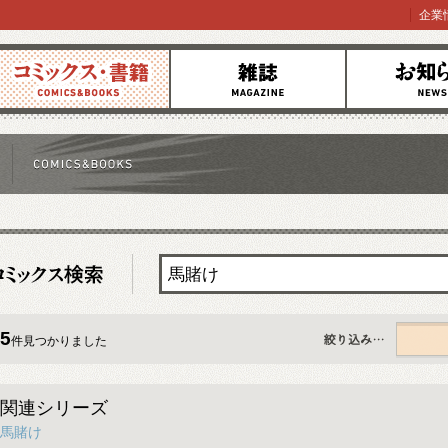
企業
コミックス
雑誌
お知らせ
5
件見つかりました
すべて
関連シリーズ
馬賭け