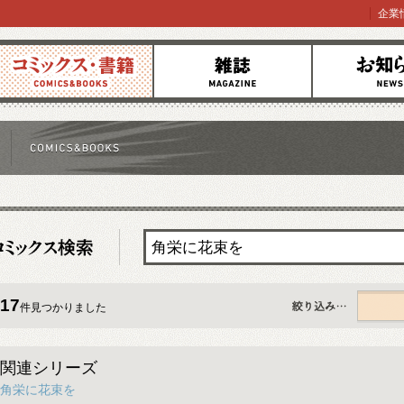
企業
コミックス
雑誌
お知らせ
17
件見つかりました
すべて
関連シリーズ
角栄に花束を