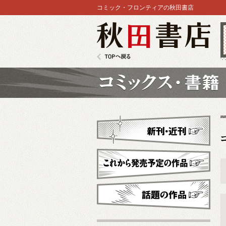
コミック・フロンティアの秋田書店
秋田書店
TOPへ戻る
コミックス
新刊・近刊
これから発売予定
話題の作品