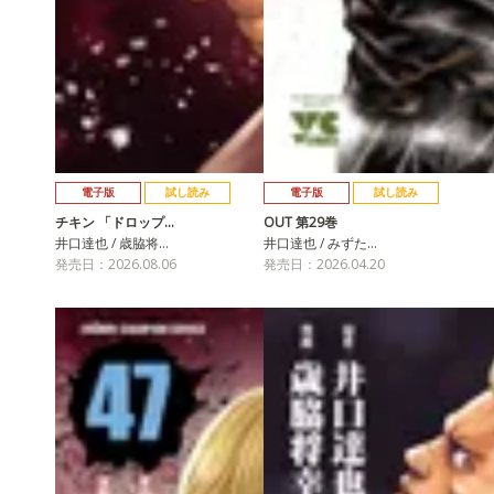
電子版
試し読み
電子版
試し読み
チキン 「ドロップ…
OUT 第29巻
井口達也 / 歳脇将…
井口達也 / みずた…
発売日：2026.08.06
発売日：2026.04.20