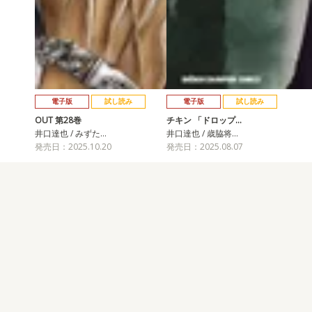
電子版
試し読み
電子版
試し読み
OUT 第28巻
チキン 「ドロップ…
井口達也 / みずた…
井口達也 / 歳脇将…
発売日：2025.10.20
発売日：2025.08.07