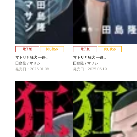
電子版
試し読み
電子版
試し読み
マトリと狂犬 ―路…
マトリと狂犬 ―路…
田島隆 / マサシ
田島隆 / マサシ
発売日：2026.01.08
発売日：2025.06.19