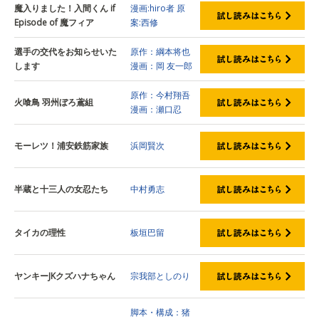
魔入りました！入間くん if
漫画:hiro者
原
Episode of 魔フィア
案:西修
選手の交代をお知らせいた
原作：綱本将也
します
漫画：岡 友一郎
原作：今村翔吾
火喰鳥 羽州ぼろ鳶組
漫画：瀬口忍
モーレツ！浦安鉄筋家族
浜岡賢次
半蔵と十三人の女忍たち
中村勇志
タイカの理性
板垣巴留
ヤンキーJKクズハナちゃん
宗我部としのり
脚本・構成：猪