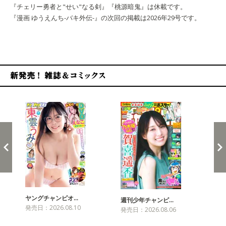
『チェリー勇者と"せい"なる剣』『桃源暗鬼』は休載です。
『漫画 ゆうえんち-バキ外伝-』の次回の掲載は2026年29号です。
新発売！雑誌&コミックス
ヤングチャンピオ…
チャ
週刊少年チャンピ…
発売日：2026.08.10
発売
発売日：2026.08.06