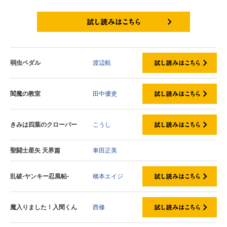
試し読みはこちら
弱虫ペダル
渡辺航
閻魔の教室
田中優吏
きみは四葉のクローバー
こうし
聖闘士星矢 天界篇
車田正美
乱破-ヤンキー忍風帖-
橋本エイジ
魔入りました！入間くん
西修