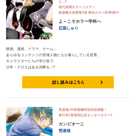
ら…!?
前代未聞ホラーコメディ
新連載大攻勢第3弾 巻頭カラー巨弾58P!!
よ～こそホラー学科へ
忍舐しゅり
映画、漫画、ドラマ、ゲーム…
あらゆるコンテンツの登場人物たちが暮らしている世界。
キャラクターたちの学び舎で、
少年・クロエはある決断を…!?
試し読みはこちら
荒達哉×中村俊輔特別対談掲載！
単行本2巻発売記念センターカラー!!
カンピオーニ
荒達哉