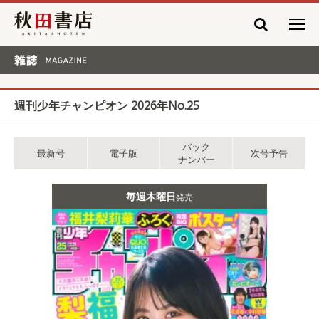
秋田書店
雑誌 MAGAZINE
週刊少年チャンピオン 2026年No.25
バック
最新号
電子版
次号予告
ナンバー
毎週木曜日
発売