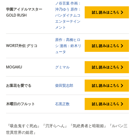
ノ谷言葉
作画：
学園アイドルマスター
沖乃ゆう
原作：
GOLD RUSH
バンダイナムコ
エンターテイン
メント
原作：髙橋ヒロ
WORST外伝 グリコ
シ
漫画：鈴木リ
ュータ
MOGAKU
グミマル
お葉花を愛でる
柴田賢志郎
木曜日のフルット
石黒正数
『吸血鬼すぐ死ぬ』『刃牙らへん』『気絶勇者と暗殺姫』『ルパン三
世異世界の姫君』