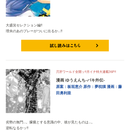
大盛況セレクション編!!
理央のあのプレーがついに出るか…!!
試し読みはこちら
刃牙ワールド全開ッ!!月イチ特大連載36P!!
漫画 ゆうえんち-バキ外伝-
原案：板垣恵介
原作：夢枕獏
漫画：藤
田勇利亜
劣勢の無門…。朦朧とする意識の中、彼が見たものは…。
逆転なるかッ!!