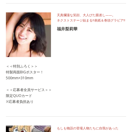
天真爛漫な笑顔、大人びた眼差し——。
ネクストステージ始まる!!表紙＆巻頭グラビア!!
福井梨莉華
＜＜特別ふろく＞＞
特製両面BIGポスター！
500mm×310mm
＜＜応募者全員サービス＞＞
限定QUOカード
※応募者負担あり
もしも物語の登場人物たちに自我があった