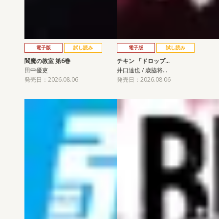
電子版
試し読み
電子版
試し読み
閻魔の教室 第6巻
チキン 「ドロップ…
田中優吏
井口達也 / 歳脇将…
発売日：2026.08.06
発売日：2026.08.06