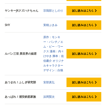
ヤンキーJKクズハナちゃん
宗我部としのり
SHY
実樹ぶきみ
原作：モンキ
ー・パンチ／エ
ム・ピー・ワー
クス
漫画：内々
ルパン三世 異世界の姫君
けやき
脚本：佐
伯庸介
オリジナ
ルキャラクター
デザイン：白狼
あつまれ！ふしぎ研究部
安部真弘
あっぱれ！浦安鉄筋家族
浜岡賢次