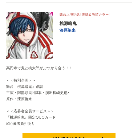
舞台上演記念!!表紙＆巻頭カラー!
桃源暗鬼
漆原侑来
高円寺で鬼と桃太郎がぶつかり合う！！
＜＜特別企画＞＞
舞台『桃源暗鬼』鼎談
主演・阿部顕嵐×脚本・演出松崎史也×
原作・漆原侑来
＜＜応募者全員サービス＞＞
『桃源暗鬼』限定QUOカード
※応募者負担あり