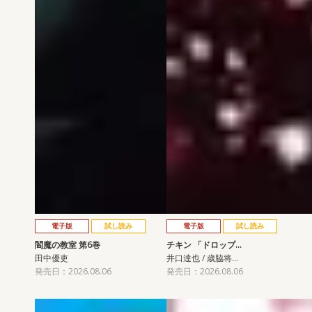
電子版
試し読み
電子版
試し読み
閻魔の教室 第6巻
チキン 「ドロップ…
田中優吏
井口達也 / 歳脇将…
発売日：2026.08.06
発売日：2026.08.06