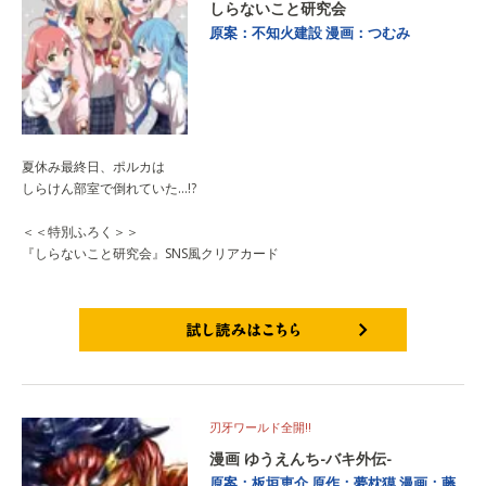
しらないこと研究会
原案：不知火建設
漫画：つむみ
夏休み最終日、ポルカは
しらけん部室で倒れていた…!?
＜＜特別ふろく＞＞
『しらないこと研究会』SNS風クリアカード
試し読みはこちら
刃牙ワールド全開‼
漫画 ゆうえんち-バキ外伝-
原案：板垣恵介
原作：夢枕獏
漫画：藤