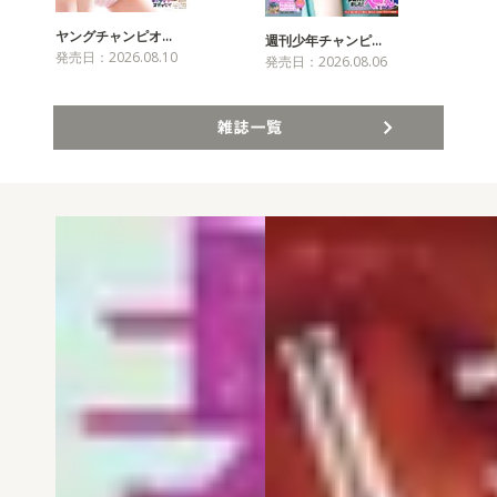
ヤングチャンピオ…
チャ
週刊少年チャンピ…
発売日：2026.08.10
発売
発売日：2026.08.06
雑誌一覧