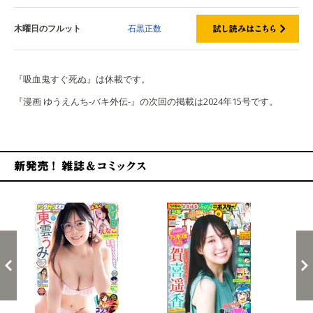
木曜日のフルット
石黒正数
『吸血鬼すぐ死ぬ』は休載です。
『漫画 ゆうえんち-バキ外伝-』の次回の掲載は2024年15号です。
新発売！雑誌&コミックス