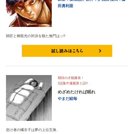
田勇利亜
師匠と柳龍光の対決を観た無門はッ!!
試し読みはこちら
期待の才能爆発！
3話集中連載第１話‼
めざめたければ眠れ
やまだ絵毎
怠け者の橘京子は夢の上位互換、