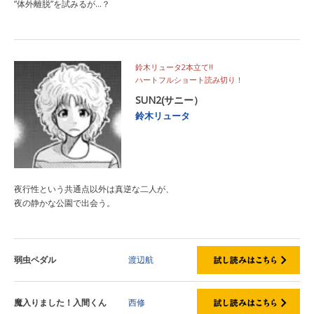
”体外離脱”を試みるが…？
鈴木リュータ2本立て‼
ハートフルショート読み切り！
SUN2(サニー）
鈴木リュータ
夜行性という共通点以外は真逆な二人が、
夜の静かな公園で出会う。
弱虫ペダル
渡辺航
魔入りました！入間くん
西修