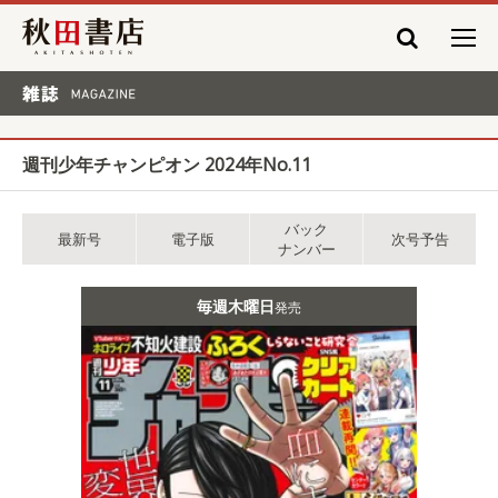
秋田書店
雑誌 MAGAZINE
週刊少年チャンピオン 2024年No.11
バック
最新号
電子版
次号予告
ナンバー
毎週木曜日
発売