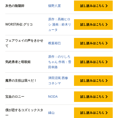
灰色の陰陽師
猫野八置
原作：髙橋ヒロ
WORST外伝 グリコ
シ
漫画：鈴木リ
ュータ
フェアウェイの声をきかせ
椎葉裕巳
て
原作：のりしろ
気絶勇者と暗殺姫
ちゃん
作画：雪
田幸路
津田沼篤
西修
魔界の主役は我々だ！
コネシマ
宝血のロニー
NODA
僕が恋するコズミックスタ
縁山
ー