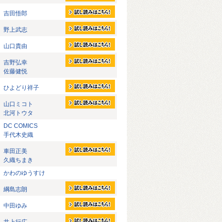
吉田悟郎
野上武志
山口貴由
吉野弘幸
佐藤健悦
ひよどり祥子
山口ミコト
北河トウタ
DC COMICS
手代木史織
車田正美
久織ちまき
かわのゆうすけ
綱島志朗
中田ゆみ