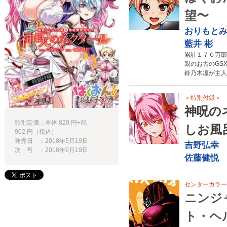
望〜
おりもと
藍井 彬
累計１７０万部
親のお古のGS
鈴乃木凜が主人公
＜特別付録＞
神呪の
特別定価：本体 820 円+税
しお風
902 円（税込）
発売日 ：2018年5月19日
吉野弘幸
次 号 ：2018年6月19日
佐藤健悦
センターカラー
ニンジ
ト・ヘ