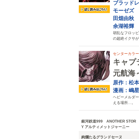
ブラッドレ
モーゼズ
田畑由秋
余湖裕輝
胡乱なフロッピ
の超絶イクサが
センターカラー
キャプ
元航海
原作：松
漫画：嶋
ヘビーメルダー
える場所…。
銀河鉄道999 ANOTHER STOR
Y アルティメットジャーニー
絢爛たるグランドセーヌ