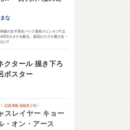
みまな
突破の女子高生バイク漫画スピンオフ‼︎ 父
X400Sカタナを駆る、孤高のスズキ愛少女・
に!!
ネクタール 描き下ろ
呂ポスター
！ 話題沸騰 連載第２回！
ャスレイヤー キョー
ル・オン・アース