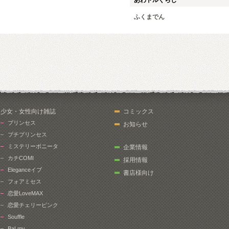
あわドルぐらし
ふくまでん
少女・女性向け雑誌
コミックス
プリンセス
お知らせ
プチプリンセス
ミステリーボニータ
企業情報
カチCOMI
採用情報
Eleganceイブ
書店様向け
フォアミセス
恋愛LoveMAX
恋愛チェリーピンク
Souffle
BaLmy