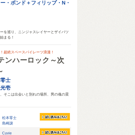
ー・ボンド＋フィリップ・N・
ーを巡り、ニンジャスレイヤーとザイバツ
始まる！
！超絶スペースパイレーツ浪漫！
テンハーロック～次
～
本零士
星光壱
、そこは出会いと別れの場所、男の魂の震
松本零士
島崎譲
Cuvie