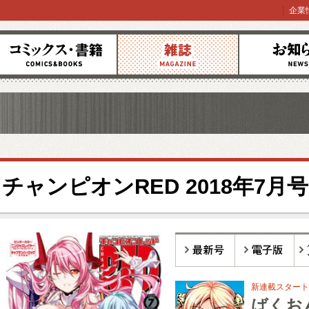
企業
コミックス
雑誌
お知らせ
チャンピオンRED 2018年7月号
最新号
電子版
バ
新連載スタート
ばくおん