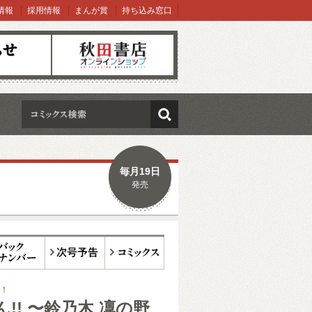
情報
採用情報
まんが賞
持ち込み窓口
オンラインショップ
検索
毎月19日
発売
ックナンバー
次号予告
コミックス
！
!! 〜鈴乃木 凜の野