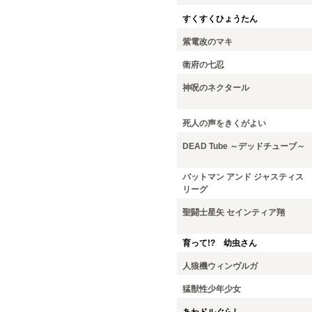
すくすくひょうたん
紫電改のマキ
衛府の七忍
神呪のネクタール
死人の声をきくがよい
DEAD Tube ～デッドチューブ～
バットマン アンド ジャスティス
リーグ
聖闘士星矢 セインティア翔
育って!? 幼虫さん
人狼機ウィンヴルガ
猛獣性少年少女