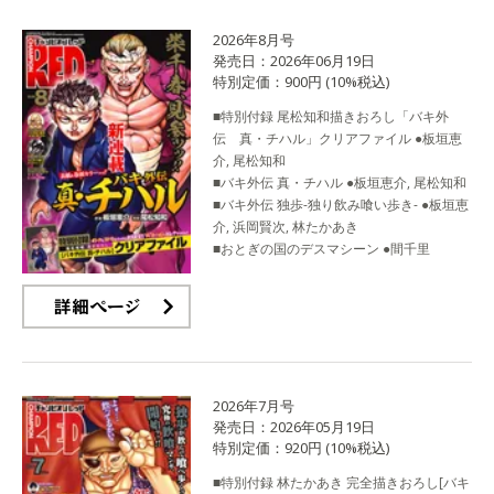
2026年8月号
発売日：2026年06月19日
特別定価：900円 (10%税込)
■特別付録 尾松知和描きおろし「バキ外
伝 真・チハル」クリアファイル ●板垣恵
介, 尾松知和
■バキ外伝 真・チハル ●板垣恵介, 尾松知和
■バキ外伝 独歩-独り飲み喰い歩き- ●板垣恵
介, 浜岡賢次, 林たかあき
■おとぎの国のデスマシーン ●間千里
詳細ページ
2026年7月号
発売日：2026年05月19日
特別定価：920円 (10%税込)
■特別付録 林たかあき 完全描きおろし[バキ