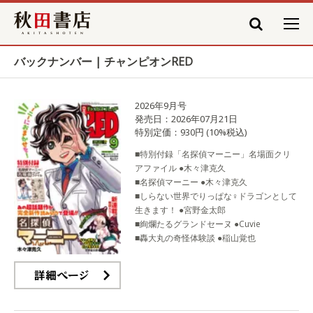
秋田書店
バックナンバー | チャンピオンRED
2026年9月号
発売日：2026年07月21日
特別定価：930円 (10%税込)
■特別付録「名探偵マーニー」名場面クリ
アファイル ●木々津克久
■名探偵マーニー ●木々津克久
■しらない世界でりっぱな♀ドラゴンとして
生きます！ ●宮野金太郎
■絢爛たるグランドセーヌ ●Cuvie
■轟大丸の奇怪体験談 ●稲山覚也
詳細ページ