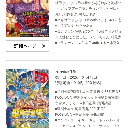
外伝 独歩-独り飲み喰い歩き-]独歩と乾杯ッ
ッ!! ポップアップランチョンマット ●板垣
恵介, 浜岡賢次, 林たかあき
■バキ外伝 独歩-独り飲み喰い歩き- ●板垣恵
介, 浜岡賢次, 林たかあき
■ダンジョンが現れて5年、15歳でダンジョ
ンに挑むことにした。 ●たーちゃん, 叶景太
■フランケン・ふらん Frantic ●木々津克久
詳細ページ
2026年6月号
発売日：2026年04月17日
特別定価：910円 (10%税込)
■特別付録[聖闘士星矢 海皇再起 RERISE OF
POSEIDON]特製ダイカット海皇＆海将軍小
宇宙ステッカー ●車田正美, 須田綱鑑
■聖闘士星矢 海皇再起 RERISE OF
POSEIDON ●車田正美, 須田綱鑑
■ニンジャスレイヤー キョート・ヘル・オ
ン・アース ●ブラッドレー・ボンド＋フィ