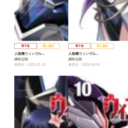
電子版
試し読み
電子版
試し読み
人狼機ウィンヴル…
人狼機ウィンヴル…
綱島志朗
綱島志朗
発売日：2025.01.20
発売日：2024.04.18