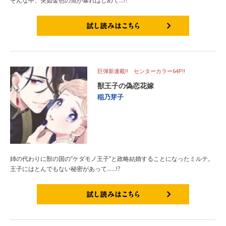
そんな中、突如金色の魚が暴れはじめて…!?
試し読みはこちら
巨弾新連載!! センターカラー64P!!
獣王子の偽恋花嫁
稲乃芽子
姉の代わりに獣の国の”ケダモノ王子”と政略結婚することになったミルテ。
王子にはとんでもない秘密があって……!?
試し読みはこちら