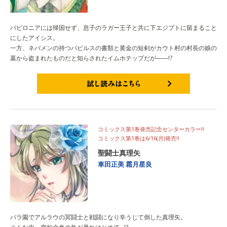
バビロニアには帰国せず、息子のラガー王子と共に下エジプトに留まること
にしたアイシス。
一方、ネバメンの持つパピルスの書類と黄金の短剣がカウト村の村長の娘の
墓から盗まれたものだと知らされたイムホテップだが――!?
試し読みはこちら
コミックス第1巻発売記念センターカラー!!
コミックス第1巻は6/16(月)発売!!
聖闘士真理矢
車田正美
霜月星良
バラ園でアルラウの冥闘士と戦闘になり辛うじて倒した真理矢。