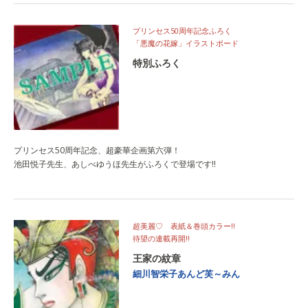
プリンセス50周年記念ふろく
「悪魔の花嫁」イラストボード
特別ふろく
プリンセス50周年記念、超豪華企画第六弾！
池田悦子先生、あしべゆうほ先生がふろくで登場です!!
超美麗♡ 表紙＆巻頭カラー!!
待望の連載再開!!
王家の紋章
細川智栄子あんど芙～みん