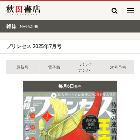
秋田書店
雑誌 MAGAZINE
プリンセス 2025年7月号
バック
最新号
電子版
次号予告
ナンバー
毎月6日
発売