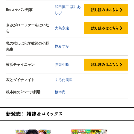
和田慎二
福井あ
Re:スケバン刑事
しび
きみがローファーをはいた
大島永遠
ら
私の推しは化学教師の小野
柊みずか
先生
横浜チャイニャン
弥栄亜咲
灰とダイナマイト
くろだ美里
根本尚の2ページ劇場
根本尚
新発売！雑誌&コミックス