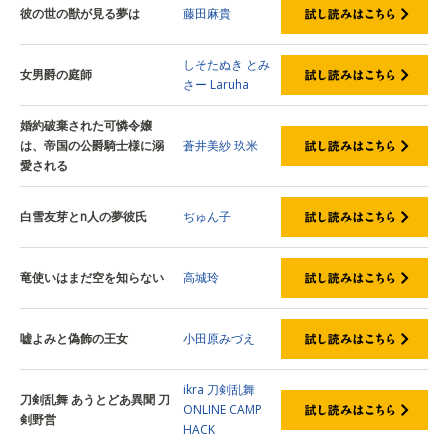
彼の世の獣が見る夢は
藤田麻貴
しそたぬき
とみ
女男爵の庭師
さー
Laruha
婚約破棄された可憐令嬢
は、帝国の公爵騎士様に溺
蒼井美紗
玖米
愛される
白雪友芽とn人の夢彼氏
ぢゅん子
竜使いはまだ空を知らない
高城玲
嘘よみと偽飾の王女
小田原みづえ
ikra
刀剣乱舞
刀剣乱舞 あうとどあ異聞 刀
ONLINE
CAMP
剣野営
HACK