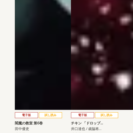
電子版
試し読み
電子版
試し読み
閻魔の教室 第6巻
チキン 「ドロップ…
田中優吏
井口達也 / 歳脇将…