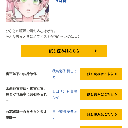
互灯折
ひなとの喧嘩で落ち込むはがね。
そんな彼女と共にメフィストが向かったのは…？
試し読みはこちら
我鳥彩子
梶山ミ
魔王陛下のお掃除係
カ
茉莉花官吏伝～後宮女官、
石田リンネ
高瀬
気まぐれ皇帝に見初められ
わか
～
白花繚乱—白き少女と天才
田中芳樹
栗美あ
軍師—
い