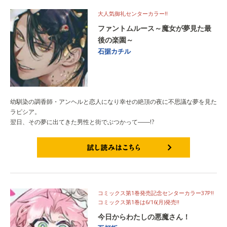
大人気御礼センターカラー!!
ファントムルース～魔女が夢見た最
後の楽園～
石据カチル
幼馴染の調香師・アンヘルと恋人になり幸せの絶頂の夜に不思議な夢を見た
ラピシア。
翌日、その夢に出てきた男性と街でぶつかって――!?
試し読みはこちら
コミックス第1巻発売記念センターカラー37P!!
コミックス第1巻は6/16(月)発売!!
今日からわたしの悪魔さん！