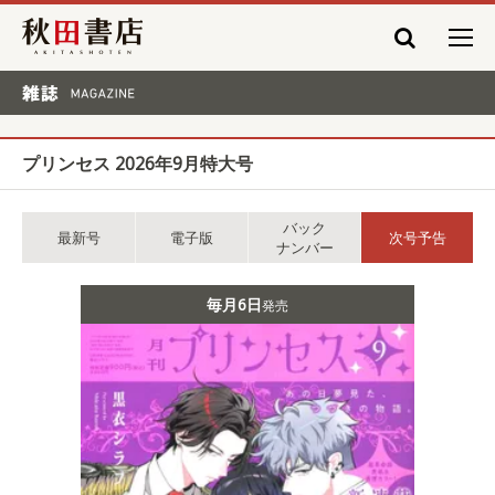
秋田書店
雑誌 MAGAZINE
プリンセス 2026年9月特大号
バック
最新号
電子版
次号予告
ナンバー
毎月6日
発売