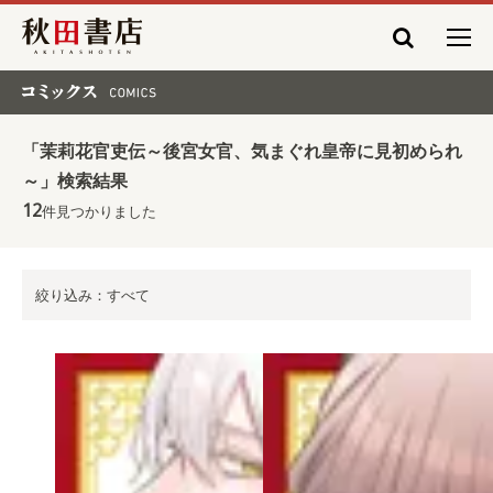
秋田書店
コミックス COMICS
「茉莉花官吏伝～後宮女官、気まぐれ皇帝に見初められ
～」検索結果
12
件見つかりました
絞り込み：すべて