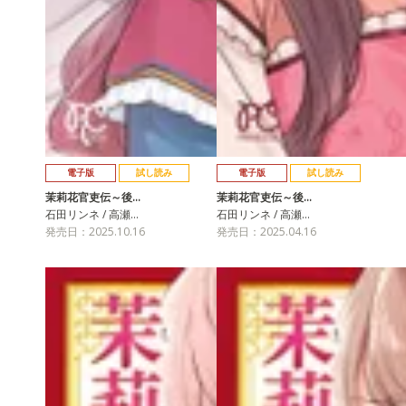
電子版
試し読み
電子版
試し読み
茉莉花官吏伝～後…
茉莉花官吏伝～後…
石田リンネ / 高瀬…
石田リンネ / 高瀬…
発売日：2025.10.16
発売日：2025.04.16