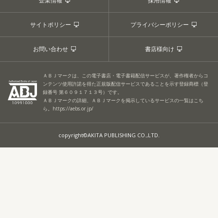
企業情報
採用情報
サイトポリシー
プライバシーポリシー
お問い合わせ
書店様向け
ＡＢＪマークは、この電子書店・電子書籍配信サービスが、著作権者からコ
ンテンツ使用許諾を得た正規版配信サービスであることを示す登録商標（登
録番号 第６０９１７１３号）です。
ＡＢＪマークの詳細、ＡＢＪマークを掲示しているサービスの一覧はこち
ら。
https://aebs.or.jp/
copyright©AKITA PUBLISHING CO.,LTD.