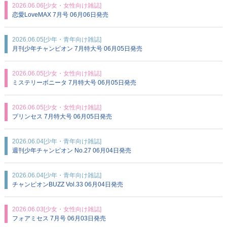
2026.06.06
[少女・女性向け雑誌]
恋愛LoveMAX 7月号 06月06日発売
2026.06.05
[少年・青年向け雑誌]
月刊少年チャンピオン 7月特大号 06月05日発売
2026.06.05
[少女・女性向け雑誌]
ミステリーボニータ 7月特大号 06月05日発売
2026.06.05
[少女・女性向け雑誌]
プリンセス 7月特大号 06月05日発売
2026.06.04
[少年・青年向け雑誌]
週刊少年チャンピオン No.27 06月04日発売
2026.06.04
[少年・青年向け雑誌]
チャンピオンBUZZ Vol.33 06月04日発売
2026.06.03
[少女・女性向け雑誌]
フォアミセス 7月号 06月03日発売