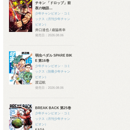
チキン 「ドロップ」前
夜の物語…
少年チャンピオン・コミ
ックス（月刊少年チャン
ピオン）
井口達也 / 歳脇将幸
発売日：2026.08.06
弱虫ペダル SPARE BIK
E 第16巻
少年チャンピオン・コミ
ックス（別冊少年チャン
ピオン）
渡辺航
発売日：2026.08.06
BREAK BACK 第25巻
少年チャンピオン・コミ
ックス（月刊少年チャン
ピオン）
KASA