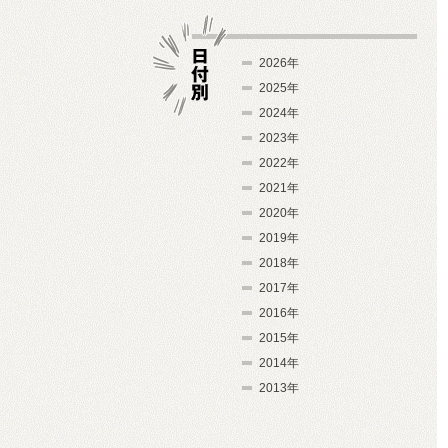
2026年
2025年
2024年
日付別
2023年
2022年
2021年
2020年
2019年
2018年
2017年
2016年
2015年
2014年
2013年