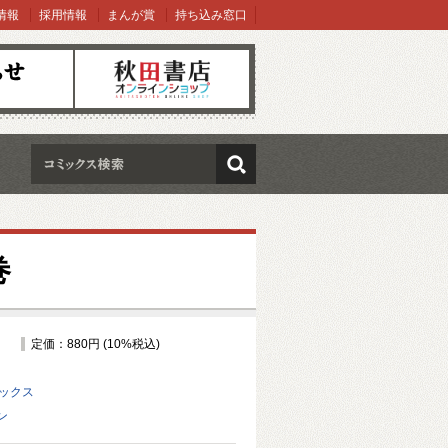
情報
採用情報
まんが賞
持ち込み窓口
オンラインショップ
検索
巻
定価：880円 (10%税込)
ミックス
ン