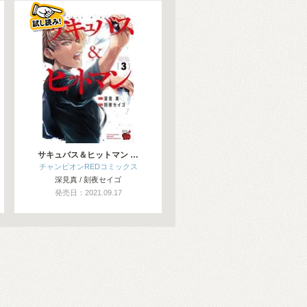
サキュバス＆ヒットマン …
チャンピオンREDコミックス
深見真 / 刻夜セイゴ
発売日：2021.09.17