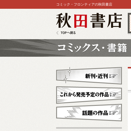
コミック・フロンティアの秋田書店
秋田書店
TOPへ戻る
コミックス
新刊・近刊
これから発売予定
話題の作品