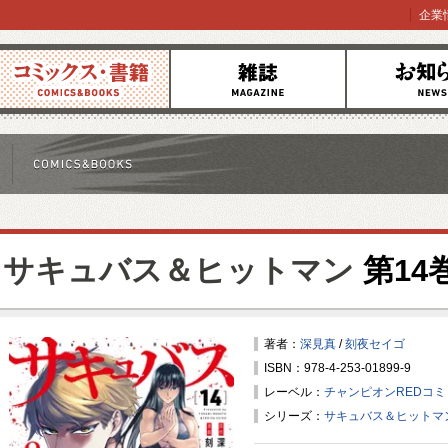
企業
コミックス
雑誌
お知らせ
サキュバス＆ヒットマン
第14
著者：
深見真
/
刻夜セイゴ
ISBN：978-4-253-01899-9
レーベル：
チャンピオンREDコ
シリーズ：
サキュバス＆ヒットマ