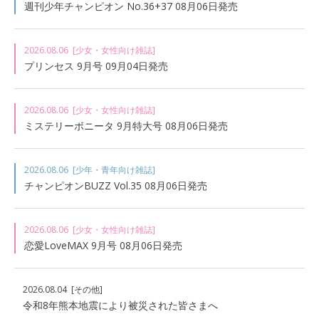
週刊少年チャンピオン No.36+37 08月06日発売
2026.08.06
[少女・女性向け雑誌]
プリンセス 9月号 09月04日発売
2026.08.06
[少女・女性向け雑誌]
ミステリーボニータ 9月特大号 08月06日発売
2026.08.06
[少年・青年向け雑誌]
チャンピオンBUZZ Vol.35 08月06日発売
2026.08.06
[少女・女性向け雑誌]
恋愛LoveMAX 9月号 08月06日発売
2026.08.04
[その他]
令和8年熊本地震により被災された皆さまへ