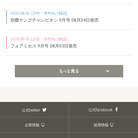
2026.08.03
[少年・青年向け雑誌]
別冊ヤングチャンピオン 9月号 08月04日発売
2026.08.03
[少女・女性向け雑誌]
フォアミセス 9月号 08月03日発売
もっと見る
公式facebook
公式twitter
企業情報
採用情報