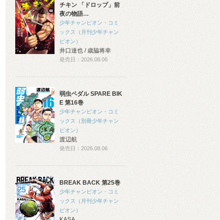
チキン 「ドロップ」前
夜の物語…
少年チャンピオン・コミ
ックス（月刊少年チャン
ピオン）
井口達也 / 歳脇将幸
発売日：2026.08.06
弱虫ペダル SPARE BIK
E 第16巻
少年チャンピオン・コミ
ックス（別冊少年チャン
ピオン）
渡辺航
発売日：2026.08.06
BREAK BACK 第25巻
少年チャンピオン・コミ
ックス（月刊少年チャン
ピオン）
KASA