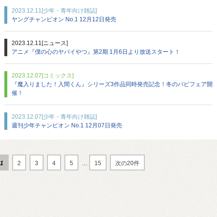
2023.12.11
[少年・青年向け雑誌]
ヤングチャンピオン No.1 12月12日発売
2023.12.11
[ニュース]
アニメ『僕の心のヤバイやつ』第2期 1月6日より放送スタート！
2023.12.07
[コミックス]
『魔入りました！入間くん』シリーズ3作品同時発売記念！冬のバビフェア開
催！
2023.12.07
[少年・青年向け雑誌]
週刊少年チャンピオン No.1 12月07日発売
1
2
3
4
5
…
15
次の20件