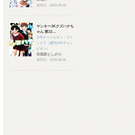
発売日：2026.08.06
ヤンキーJKクズハナち
ゃん 第32…
少年チャンピオン・コミ
ックス（週刊少年チャン
ピオン）
宗我部としのり
発売日：2026.08.06