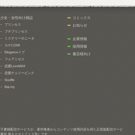
少女・女性向け雑誌
コミックス
プリンセス
お知らせ
プチプリンセス
ミステリーボニータ
企業情報
カチCOMI
採用情報
Eleganceイブ
書店様向け
フォアミセス
恋愛LoveMAX
恋愛チェリーピンク
Souffle
BaLmy
電子書籍配信サービスが、著作権者からコンテンツ使用許諾を得た正規版配信サービ
番号 第６０９１７１３号）です。