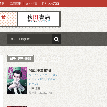
情報
採用情報
まんが賞
持ち込み窓口
オンラインショップ
検索
閻魔の教室 第6巻
少年チャンピオン・コミ
ックス（週刊少年チャン
ピオン）
田中優吏
発売日：2026.08.06