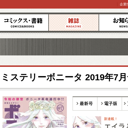
企業
コミックス
雑誌
お知らせ
ミステリーボニータ 2019年7
最新号
電子版
バ
新連載！
エイラ