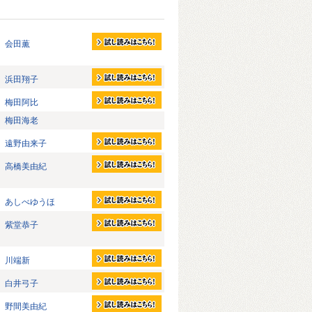
会田薫
浜田翔子
梅田阿比
梅田海老
遠野由来子
高橋美由紀
あしべゆうほ
紫堂恭子
川端新
白井弓子
野間美由紀