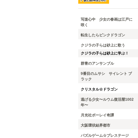
写楽心中 少女の春画は江戸に
咲く
転生したらピンクドラゴン
クジラの子らは砂上に歌う
クジラの子らは砂上に学ぶ！
群青のアンサンブル
9番目のムサシ サイレント ブ
ラック
クリスタル☆ドラゴン
逃げる少女〜ルウム復活暦1002
年〜
月光社ボーレイ奇譚
大阪環状結界都市
パズルゲーム☆プレステージ