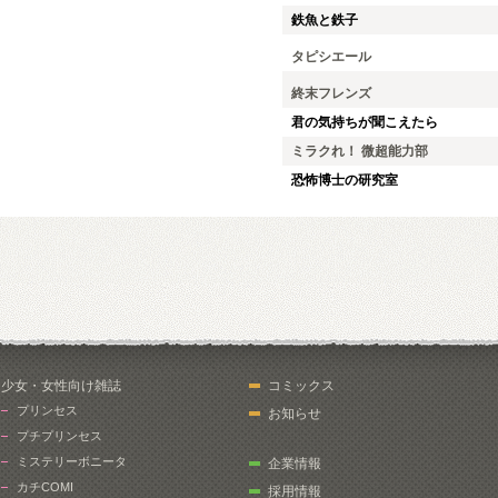
鉄魚と鉄子
タピシエール
終末フレンズ
君の気持ちが聞こえたら
ミラクれ！ 微超能力部
恐怖博士の研究室
少女・女性向け雑誌
コミックス
プリンセス
お知らせ
プチプリンセス
ミステリーボニータ
企業情報
カチCOMI
採用情報