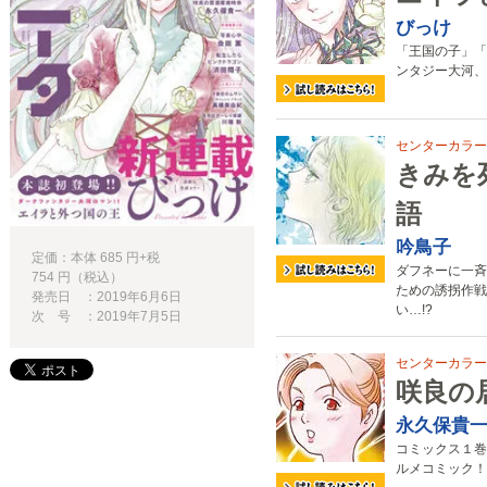
びっけ
「王国の子」「
ンタジー大河、
センターカラー
きみを
語
吟鳥子
定価：本体 685 円+税
ダフネーに一斉
754 円（税込）
ための誘拐作戦
発売日 ：2019年6月6日
い…!?
次 号 ：2019年7月5日
センターカラー
咲良の
永久保貴
コミックス１巻
ルメコミック！