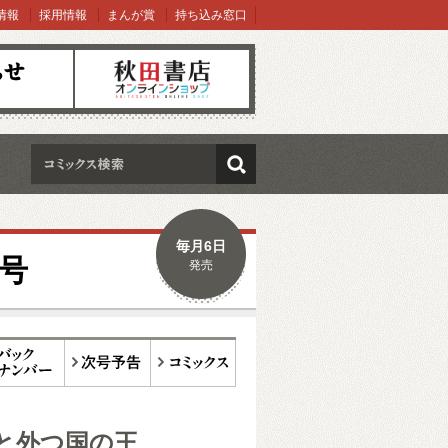
情報
採用情報
まんが賞
持ち込み窓口
オンラインショップ
検索
毎月6日
月号
発売
ックナンバー
次号予告
コミックス
と外つ国の王