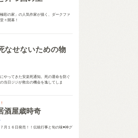
極彩の家」の人気作家が描く、ダークファ
堂々開幕！
死なせないための物
にやってきた安楽死通知。死の運命を防ぐ
の当日ジジが救出の機会を逸してしま
！
居酒屋歳時奇
一
７月１６日発売！！伝統行事と旬の味♥神グ