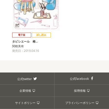
電子版
試し読み
タピシエール 椅…
関根美有
発売日：2019.04.16
公式facebook
公式twitter
企業情報
採用情報
サイトポリシー
プライバシーポリシー