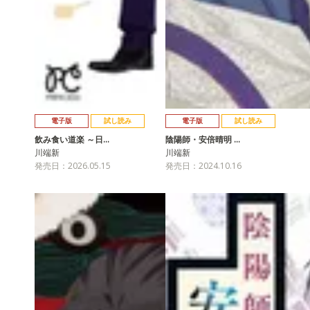
電子版
試し読み
電子版
試し読み
飲み食い道楽 ～日…
陰陽師・安倍晴明 …
川端新
川端新
発売日：2026.05.15
発売日：2024.10.16